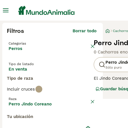
Filtros
Borrar todo
Cachorro
Perro Jin
Categorías
Perros
0 Cachorros enc
Perro Jin
Tipo de listado
Sólo puro
En venta
Tipo de raza
El Jindo Coreano
Sur, tiene un pe
Guardar bús
Incluir cruces
muscular distint
Tienen un agudo 
Raza
facilidad para 
Perro Jindo Coreano
manejador princ
segura, o podrí
Tu ubicación
raza de perro.