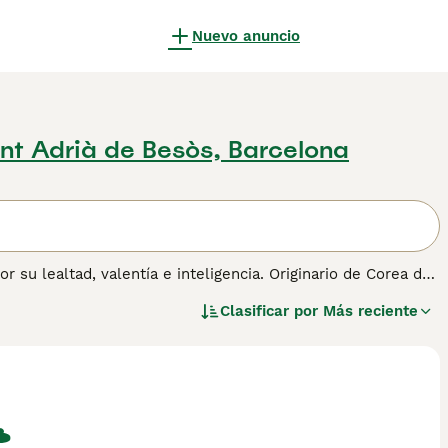
Nuevo anuncio
nt Adrià de Besòs, Barcelona
su lealtad, valentía e inteligencia. Originario de Corea del
do, negro, amarillo y rojo. Los Jindos tienen una estructura
Clasificar por
Más reciente
chos, ideales para agilidad, caza y trabajo de guardia.
s, requiriendo ejercicios vigorosos diarios. Su limpieza y
reciada. Son conocidos por formar un vínculo fuerte con su
 naturaleza independiente puede requerir un área cercada
Perro Jindo Coreano
para obtener información sobre esta