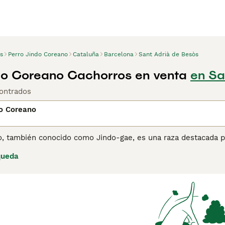
s
Perro Jindo Coreano
Cataluña
Barcelona
Sant Adrià de Besòs
do Coreano Cachorros en venta
en Sa
ontrados
do Coreano
, también conocido como Jindo-gae, es una raza destacada por 
laje doble en colores sólidos o mezclados como blanco, atigra
queda
iva, siendo las hembras generalmente más pequeñas que los ma
sentido de la dirección y son saltadores y corredores naturale
el entrenamiento hacen del Jindo Coreano una mascota muy ap
ipal, demostrando una fidelidad excepcional. Sin embargo, su
an aventurarse. Lee nuestra página de consejos de compra de