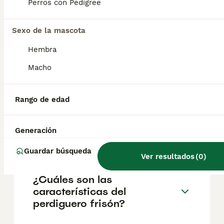
incluso una pelota de tenis . Algunas razas
Perros con Pedigree
de perros llevan esa palabra en su nombre,
como el braco alemán de pelo corto, debido
Sexo de la mascota
a su afición por encontrar, señalar y
ahuyentar animales pequeños.
Hembra
Macho
¿Cuál es la función del perro
stabyhoun?
Rango de edad
¿Cuál es el perro más
Generación
pequeño y tranquilo?
Guardar búsqueda
Ver resultados
(
0
)
¿Cuáles son las
características del
perdiguero frisón?