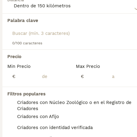
Distancia
Palabra clave
Encontramos 0 Perdiguero Frisón Cachorros
en venta en Tarragona, Tarragona.
Si deseas exactamente esta búsqueda guarda tu 
búsqueda y espera el resultado perfecto:
0/100 caracteres
Guardar búsqueda
Precio
Min Precio
Max Precio
Preguntas frecuentes
€
€
Filtros populares
¿Qué se supone que deben
Criadores con Núcleo Zoológico o en el Registro de
señalar los perros de
Criadores
muestra?
Criadores con Afijo
Por lo general, se trata de que encontró algo
Criadores con identidad verificada
interesante. Podría ser un pato, una ardilla o