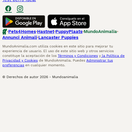
Pets4Homes
Hastnet
PuppyPlaats
MundoAnimalia
Annunci Animali
Lancaster Puppies
MundoAnimalia.com utiliza cookies en este sitio para mejorar tu
experiencia de usuario. El uso de este sitio web y otros servicios
constituye la aceptación de los
Términos y Condiciones
y
la Política de
Privacidad y Cookies
de MundoAnimalia. Puedes
Administrar tus
preferencias
en cualquier momento.
© Derechos de autor
2026
-
Mundoanimalia