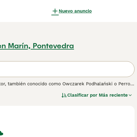
Nuevo anuncio
en Marín, Pontevedra
ector, también conocido como Owczarek Podhalański o Perro
o fue criado para proteger el ganado de los depredadores. De
Clasificar por
Más reciente
areas de guardia. A pesar de su naturaleza protectora, es
compañero, especialmente en áreas rurales.