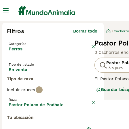
Filtros
Borrar todo
Cachorro
Pastor Po
Categorías
Perros
0 Cachorros enc
Pastor Po
Tipo de listado
Sólo puro
En venta
Tipo de raza
El Pastor Polac
de los Tatras. O
Guardar bús
Incluir cruces
gran tamaño y pe
afectuoso y equi
Raza
Pastor Polaco de Podhale
Tu ubicación