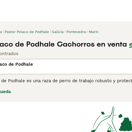
s
Pastor Polaco de Podhale
Galicia
Pontevedra
Marín
laco de Podhale Cachorros en venta
ontrados
laco de Podhale
o de Podhale es una raza de perro de trabajo robusto y prot
riginario de las montañas de los Tatras en Polonia, este perr
queda
laje blanco, es un perro fuerte, leal y vigilante, ideal para t
librado con su familia, lo que lo convierte en un excelente 