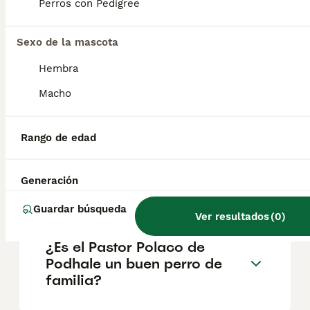
montañas de los Cárpatos en Polonia.
Perros con Pedigree
Originarios de la región de Podhale, estos
perros pastores han sido criados durante
Sexo de la mascota
siglos para proteger y vigilar rebaños de
ovejas en condiciones adversas.
Hembra
Macho
¿Cuánto cuesta un perro
pastor polaco?
Rango de edad
¿Cuáles son los 3 tipos de
Generación
Pastor Belga?
Guardar búsqueda
Ver resultados
(
0
)
¿Es el Pastor Polaco de
Podhale un buen perro de
familia?