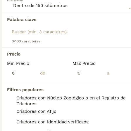
Distancia
familia, lo que lo convierte en un excelente compañero,
especialmente en áreas rurales.
Palabra clave
Encontramos 0 Pastor Polaco de Podhale
Cachorros en venta en Salamanca,
Salamanca.
Si deseas exactamente esta búsqueda guarda tu 
0/100 caracteres
búsqueda y espera el resultado perfecto:
Precio
Guardar búsqueda
Min Precio
Max Precio
€
€
Preguntas frecuentes
Filtros populares
Criadores con Núcleo Zoológico o en el Registro de
¿Qué es un perro de pastor
Criadores
polaco de podhale?
Criadores con Afijo
El Perro de Pastor Polaco de Podhale es una
Criadores con identidad verificada
raza de perro con una larga historia en las