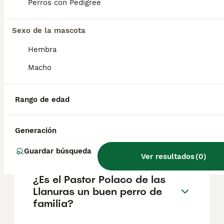
musculosa. Su pelaje largo y tupido tiene
Perros con Pedigree
una textura áspera con un manto inferior
muy suave. El pelo casi le cubre los ojos y
puede ser de muchos colores.
Sexo de la mascota
Hembra
¿Cuánto cuesta un perro
Macho
pastor polaco de las tierras
bajas?
Rango de edad
¿Cómo es el Pastor polaco
Generación
de las llanuras?
Guardar búsqueda
Ver resultados
(
0
)
¿Es el Pastor Polaco de las
Llanuras un buen perro de
familia?