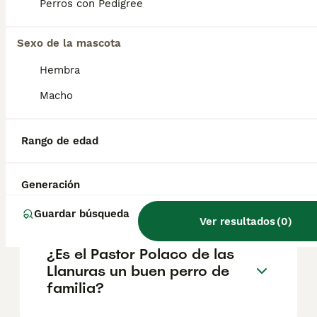
musculosa. Su pelaje largo y tupido tiene
Perros con Pedigree
una textura áspera con un manto inferior
muy suave. El pelo casi le cubre los ojos y
puede ser de muchos colores.
Sexo de la mascota
Hembra
¿Cuánto cuesta un perro
Macho
pastor polaco de las tierras
bajas?
Rango de edad
¿Cómo es el Pastor polaco
Generación
de las llanuras?
Guardar búsqueda
Ver resultados
(
0
)
¿Es el Pastor Polaco de las
Llanuras un buen perro de
familia?