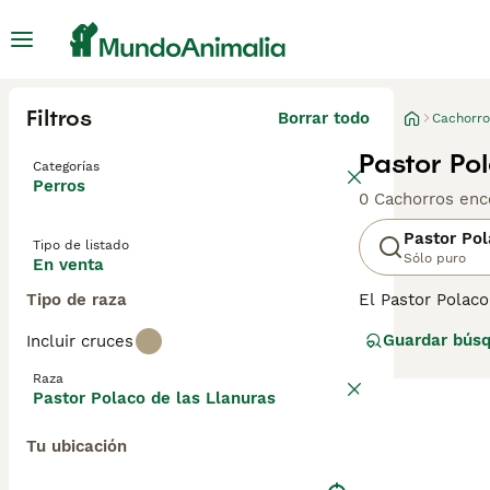
Filtros
Borrar todo
Cachorro
Pastor Po
Categorías
Perros
0 Cachorros enc
Pastor Pol
Tipo de listado
Sólo puro
En venta
Tipo de raza
El Pastor Polaco
apreciado. Son 
Guardar bús
Incluir cruces
polacas más anti
Polaco de las L
Raza
leal y amistosa.
Pastor Polaco de las Llanuras
perro.
Tu ubicación