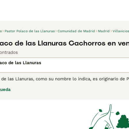
s
Pastor Polaco de las Llanuras
Comunidad de Madrid
Madrid
Villavici
laco de las Llanuras Cachorros en ve
ontrados
aco de las Llanuras
 de las Llanuras, como su nombre lo indica, es originario de
perros cariñosos, divertidos y de tamaño mediano que han exi
queda
guas. Están registrados en el Kennel Club y pertenecen al gru
lanuras ha ganado muchos seguidores en España, no solo por s
 Lee nuestra página de consejos de compra de Pastor Polaco 