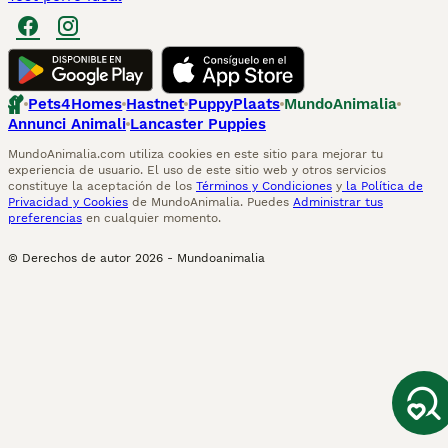
Pets4Homes
Hastnet
PuppyPlaats
MundoAnimalia
Annunci Animali
Lancaster Puppies
MundoAnimalia.com utiliza cookies en este sitio para mejorar tu
experiencia de usuario. El uso de este sitio web y otros servicios
constituye la aceptación de los
Términos y Condiciones
y
la Política de
Privacidad y Cookies
de MundoAnimalia. Puedes
Administrar tus
preferencias
en cualquier momento.
© Derechos de autor
2026
-
Mundoanimalia