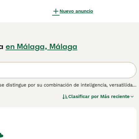
Nuevo anuncio
a
en Málaga, Málaga
 distingue por su combinación de inteligencia, versatilidad
ades excepcionales para el pastoreo, los convierte en
Clasificar por
Más reciente
os como negro, azul merle, rojo y rojo merle, a menudo
 son conocidos por su facilidad de entrenamiento y,
s. Dada su naturaleza activa, prosperan con ejercicio
en informados sobre los requisitos del Mini Aussie para