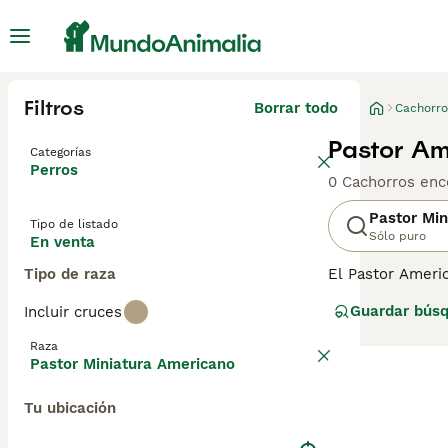
Filtros
Borrar todo
Cachorro
Pastor Am
Categorías
Perros
0 Cachorros enc
Pastor Min
Tipo de listado
Sólo puro
En venta
Tipo de raza
El Pastor Americ
y agilidad. Orig
Guardar bús
Incluir cruces
excelentes trab
complementados 
Raza
cuando se social
Pastor Miniatura Americano
regular y aventu
fomentar un vín
Tu ubicación