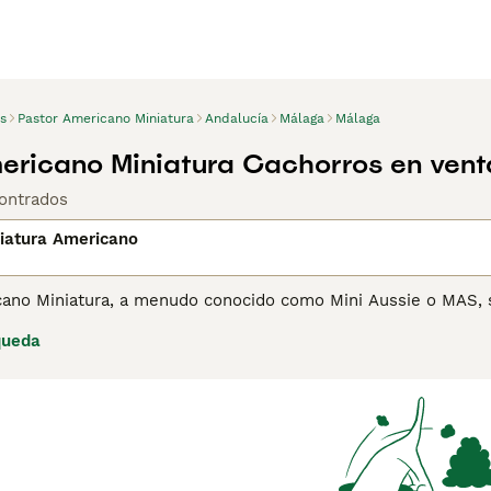
s
Pastor Americano Miniatura
Andalucía
Málaga
Málaga
ericano Miniatura Cachorros en vent
ontrados
iatura Americano
ano Miniatura, a menudo conocido como Mini Aussie o MAS, se
inarios de los EE. UU., su tamaño compacto, junto con habilid
queda
ajadores y compañeros. Presumen de pelajes vibrantes en ton
con colores de ojos cautivadoramente variados. Estos perros
izan adecuadamente, se llevan bien con niños y otras mascota
ras al aire libre. Los propietarios potenciales deben estar bi
culo duradero.