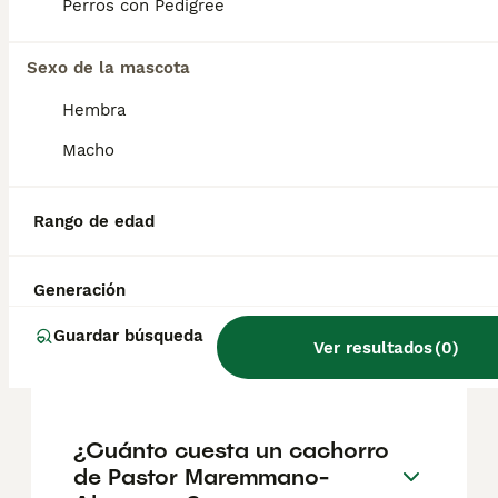
amo y entregado con su rebaño, pero
Perros con Pedigree
intolerante con los intrusos. Por este
motivo, puede ser perfectamente un perro
Sexo de la mascota
guardián y lo ha demostrado en muchas
ocasiones.
Hembra
Macho
¿Cuál es la esperanza de
vida de un Pastor de
Maremma?
Rango de edad
Generación
¿Cuántas veces al día tiene
que comer un pastor
Guardar búsqueda
Ver resultados
(
0
)
alemán?
¿Cuánto cuesta un cachorro
de Pastor Maremmano-