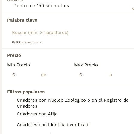
Distancia
Palabra clave
Encontramos 0 Pastor Islandés Cachorros en
venta en Collado Mediano, Madrid.
Si deseas exactamente esta búsqueda guarda tu 
búsqueda y espera el resultado perfecto:
0/100 caracteres
Guardar búsqueda
Precio
Min Precio
Max Precio
Preguntas frecuentes
€
€
Filtros populares
¿Cómo es el temperamento
Criadores con Núcleo Zoológico o en el Registro de
del pastor islandés?
Criadores
Criadores con Afijo
Su carácter es alegre, amistoso y curioso, lo
que les permite llevarse bien con otros
Criadores con identidad verificada
perros y personas, aunque pueden ser un