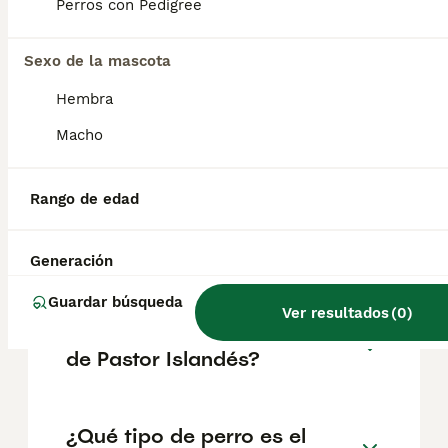
poco reservados con extraños. Su pelaje
Perros con Pedigree
denso y resistente al agua les protege de las
inclemencias del tiempo, siendo ideal para
su entorno nórdico.
Sexo de la mascota
Hembra
¿Los pastores islandeses
Macho
ladran mucho?
Rango de edad
¿Ventajas de tener un pastor
australiano?
Generación
Guardar búsqueda
Ver resultados
(
0
)
¿Cuánto cuesta un cachorro
de Pastor Islandés?
¿Qué tipo de perro es el