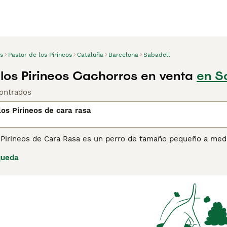
s
Pastor de los Pirineos
Cataluña
Barcelona
Sabadell
 los Pirineos Cachorros en venta
en S
ontrados
los Pirineos de cara rasa
s Pirineos de Cara Rasa es un perro de tamaño pequeño a medi
omo maravillosos compañeros y mascotas, aunque son perros 
queda
mulación mental y ejercicio diario para ser verdaderamente f
 conocido en España, aunque el número de razas está aume
os excelentes compañeros que pueden llegar a ser estos perr
ibre. Lee nuestra página de consejos de compra de Pastor de l