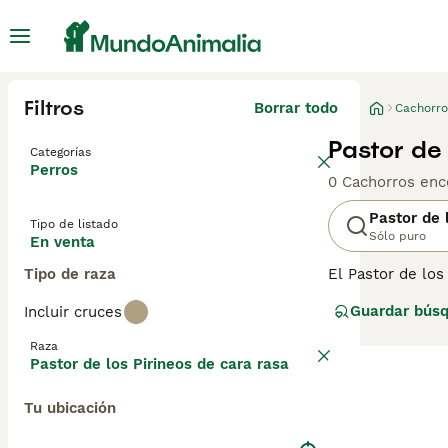
Filtros
Borrar todo
Cachorro
Pastor de
Categorías
Perros
0 Cachorros enc
Pastor de 
Tipo de listado
Sólo puro
En venta
Tipo de raza
El Pastor de lo
Son conocidos c
Guardar bús
Incluir cruces
adecuada de esti
y un poco menos
Raza
dan cuenta de l
Pastor de los Pirineos de cara rasa
activa al aire l
raza de perro.
Tu ubicación