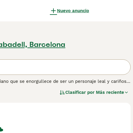
Nuevo anuncio
abadell, Barcelona
ano que se enorgullece de ser un personaje leal y cariñoso.
muy enérgicos e inteligentes que necesitan la cantidad
Clasificar por
Más reciente
elices. Es muy apreciado en Francia y otros países europeos
ntando lentamente a medida que más y más personas se
os, especialmente para las personas que llevan una vida
os Pirineos de Cara Rasa para obtener información sobre esta