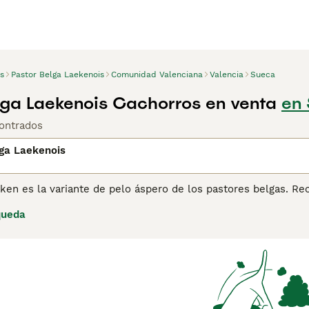
s
Pastor Belga Laekenois
Comunidad Valenciana
Valencia
Sueca
lga Laekenois Cachorros en venta
en 
ontrados
lga Laekenois
ken es la variante de pelo áspero de los pastores belgas. Re
todos los pastores belgas. Al igual que los demás pastores 
queda
a
nuestra página de consejos sobre el Pastor de Laeken
para o