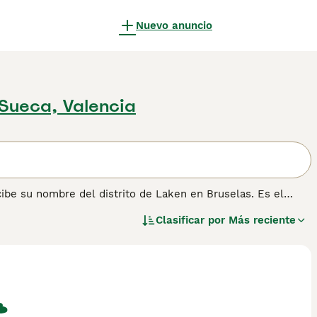
Nuevo anuncio
Sueca, Valencia
cibe su nombre del distrito de Laken en Bruselas. Es el
belgas, a menudo se utiliza como perro de protección o de
Clasificar por
Más reciente
btener más información sobre esta raza.