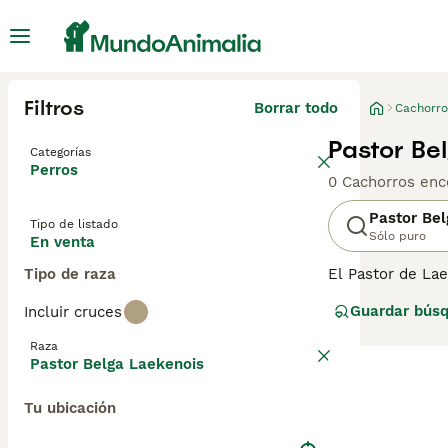
Filtros
Borrar todo
Cachorro
Pastor Be
Categorías
Perros
0 Cachorros enc
Pastor Be
Tipo de listado
Sólo puro
En venta
Tipo de raza
El Pastor de Lae
menos común de 
Guardar bús
Incluir cruces
familia. Consult
Raza
Pastor Belga Laekenois
Tu ubicación