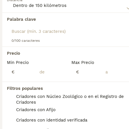
Distancia
Palabra clave
Encontramos 0 Pastor Belga Laekenois
Cachorros en venta en Castelldefels,
Barcelona.
Si deseas exactamente esta búsqueda guarda tu 
0/100 caracteres
búsqueda y espera el resultado perfecto:
Precio
Guardar búsqueda
Min Precio
Max Precio
€
€
Preguntas frecuentes
Filtros populares
Criadores con Núcleo Zoológico o en el Registro de
¿Cuál es la diferencia entre
Criadores
laekenois y malinois?
Criadores con Afijo
El Laekenois belga es uno de los pocos
Criadores con identidad verificada
pastores belgas similares; están