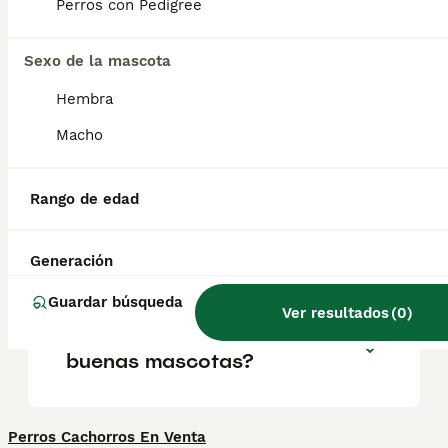
emparentados con el Malinois, el
Perros con Pedigree
Groenendael y el Turveren, y se diferencian
principalmente por sus diferentes colores y
Sexo de la mascota
texturas de pelaje.
Hembra
¿Cuáles son los 3 tipos de
Macho
pastor belga?
Rango de edad
¿Son raros los cachorros de
Laekenois?
Generación
Guardar búsqueda
Ver resultados
(
0
)
¿Los perros Laekenois son
buenas mascotas?
Perros Cachorros En Venta