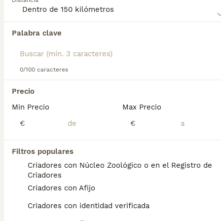
Distancia
inteligencia.
Lee nuestra
página de consejos de compra de Papillon
Palabra clave
Encontramos 0 Papillon Cachorros en venta
para obtener información sobre esta raza de perro.
en Alcobendas, Madrid.
Si deseas exactamente esta búsqueda guarda tu 
búsqueda y espera el resultado perfecto:
0/100 caracteres
Guardar búsqueda
Precio
Min Precio
Max Precio
Preguntas frecuentes
€
€
Filtros populares
¿Cuánto cuestan los
Criadores con Núcleo Zoológico o en el Registro de
cachorros de papillon?
Criadores
Criadores con Afijo
El coste de adquisición de esta raza puede
variar según factores como el pedigrí, la
Criadores con identidad verificada
reputación del criador y la ubicación