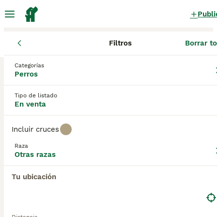
Publi
Filtros
Borrar t
Cachorros
Otras razas
Región de Murcia
Murcia
Las Torres 
Categorías
Otras razas Cachorros en venta
Perros
en Las Torres de Cotillas, Murcia
Tipo de listado
0 Cachorros encontrados
En venta
Otras razas
Filtros
Sólo puro
Incluir cruces
Guardar búsqueda
Orden
Raza
Otras razas
Tu ubicación