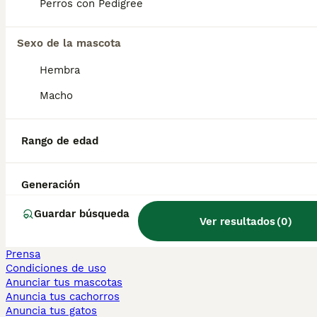
Perros con Pedigree
Maine Coon en venta
Persa en venta
Sexo de la mascota
Otras páginas populares
Hembra
Teckel en Barcelona
Bulldog Francés en Madrid
Macho
Bichón Maltés en València
Chihuahua en Sevilla
Bulldog Francés en Galicia
Rango de edad
Caniche Toy en venta en Barcelona
Perros en adopcion
Generación
Información
Sobre nosotros
Guardar búsqueda
Ver resultados
(
0
)
Politica privacidad
Ayuda
Prensa
Condiciones de uso
Anunciar tus mascotas
Anuncia tus cachorros
Anuncia tus gatos