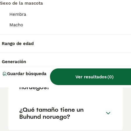
geográfica. Es fundamental acudir a
Sexo de la mascota
criadores responsables que garanticen la
salud y el bienestar de los animales.
Hembra
Informarse bien y comparar opciones antes
de comprometerse siempre es la mejor
Macho
decisión.
Rango de edad
¿Los buhunds son buenos
perros de familia?
Generación
Guardar búsqueda
Ver resultados
(
0
)
¿Son agresivos los buhunds
noruegos?
¿Qué tamaño tiene un
Buhund noruego?