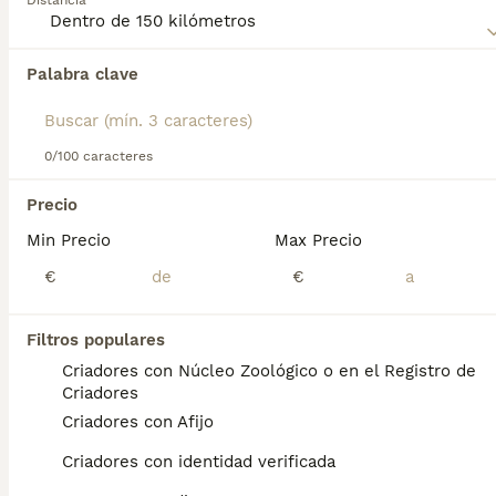
Distancia
Norfolk Terrier
para obtener información sobre esta raza
de perro.
Palabra clave
Encontramos 0 Norfolk Terrier Cachorros en
venta en Monforte de Lemos, Lugo.
Si deseas exactamente esta búsqueda guarda tu 
búsqueda y espera el resultado perfecto:
0/100 caracteres
Guardar búsqueda
Precio
Min Precio
Max Precio
Preguntas frecuentes
€
€
Filtros populares
¿Cuánto cuesta un cachorro
Criadores con Núcleo Zoológico o en el Registro de
de Norfolk Terrier?
Criadores
Criadores con Afijo
El coste medio de un cachorro de Norfolk
Terrier en España es de aproximadamente
Criadores con identidad verificada
700€, aunque los precios pueden variar