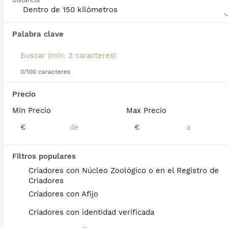
Distancia
Norfolk Terrier
para obtener información sobre esta raza
de perro.
Palabra clave
Encontramos 0 Norfolk Terrier Cachorros en
venta en Sabadell, Barcelona.
Si deseas exactamente esta búsqueda guarda tu 
búsqueda y espera el resultado perfecto:
0/100 caracteres
Guardar búsqueda
Precio
Min Precio
Max Precio
Preguntas frecuentes
€
€
Filtros populares
¿Cuánto cuesta un cachorro
Criadores con Núcleo Zoológico o en el Registro de
de Norfolk Terrier?
Criadores
Criadores con Afijo
El coste medio de un cachorro de Norfolk
Terrier en España es de aproximadamente
Criadores con identidad verificada
700€, aunque los precios pueden variar