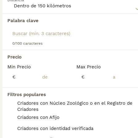
Distancia
preescolar.
Palabra clave
Encontramos 0 Morkie Cachorros en venta en
ViIassar de Mar, Barcelona.
Si deseas exactamente esta búsqueda guarda tu 
búsqueda y espera el resultado perfecto:
0/100 caracteres
Guardar búsqueda
Precio
Min Precio
Max Precio
Preguntas frecuentes
€
€
Filtros populares
¿Cuánto vale un perro
Criadores con Núcleo Zoológico o en el Registro de
morkie?
Criadores
Criadores con Afijo
El coste de adquisición de esta raza puede
variar según factores como el pedigrí, la
Criadores con identidad verificada
reputación del criador y la ubicación