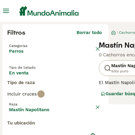
Filtros
Borrar todo
Cachorro
Mastín Na
Categorías
Perros
0 Cachorros enc
Mastín Nap
Tipo de listado
Sólo puro
En venta
Tipo de raza
El Mastín Napoli
y son impresion
Guardar bús
Incluir cruces
tienen una enorm
Napolitano una 
Raza
Mastín Napolitano
Lee nuestra
pág
Tu ubicación