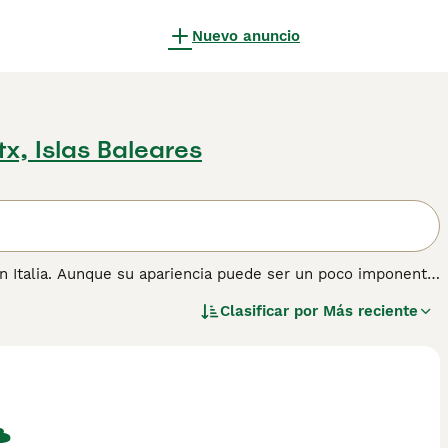
Nuevo anuncio
tx, Islas Baleares
en Italia. Aunque su apariencia puede ser un poco imponente
igable y cariñosa. Son perros muy grandes y pesados y
Clasificar por
Más reciente
o que combinado con sus labios ultra secos le da al Mastín
 información sobre esta raza de perro.