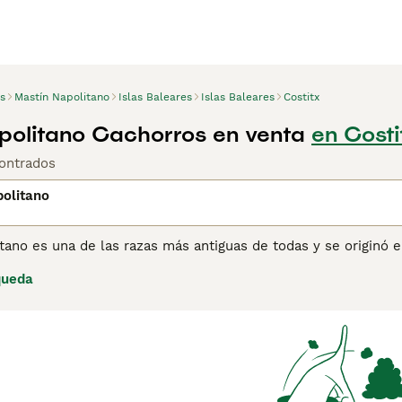
s
Mastín Napolitano
Islas Baleares
Islas Baleares
Costitx
politano Cachorros en venta
en Costi
ontrados
olitano
tano es una de las razas más antiguas de todas y se originó 
antes perros guardianes, son conocidos por su naturaleza am
queda
e cantidad de piel suelta alrededor de la cara y el cuello, l
apariencia imponente en general.
ina de consejos de compra de Mastín Napolitano
para obtener