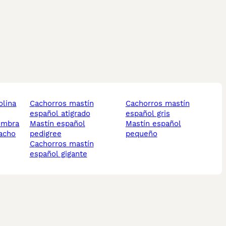
cachorros mastín
cachorros mastín
español atigrado
español gris
hembra
mastín español
mastín español
macho
pedigree
pequeño
cachorros mastín
español gigante