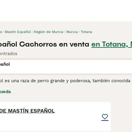
s
Mastín Español
Región de Murcia
Murcia
Totana
pañol Cachorros en venta
en Totana, 
ontrados
pañol
ol es una raza de perro grande y poderosa, también conocida 
a, este perro ha sido utilizado durante siglos para proteger
queda
lmado, valiente y leal, el Mastín Español es un excelente gu
8
carácter tranquilo y afectuoso con su familia. Su gran resisten
cer sus instintos de protección.
DE MASTÍN ESPAÑOL