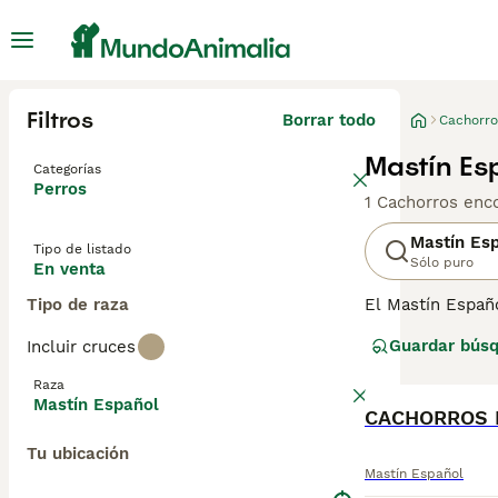
Filtros
Borrar todo
Cachorro
Mastín Es
Categorías
Perros
1 Cachorros enc
Mastín Es
Tipo de listado
Sólo puro
En venta
Tipo de raza
El Mastín Españ
península ibéric
Guardar bús
Incluir cruces
temperamento ca
conocido por su 
Raza
donde puede ejer
Mastín Español
CACHORROS 
Tu ubicación
Mastín Español