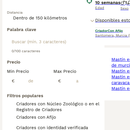
10 semanas
1
Edad
Sexo
Distancia
Palabra clave
Criador
Con Afijo
Santomera
,
Murcia
(
0/100 caracteres
mastín español region
Precio
de murci
mastín 
Min Precio
Max Precio
mastín español
€
€
caravaca
mastín 
Filtros populares
Criadores con Núcleo Zoológico o en el
Registro de Criadores
Criadores con Afijo
Criadores con identidad verificada