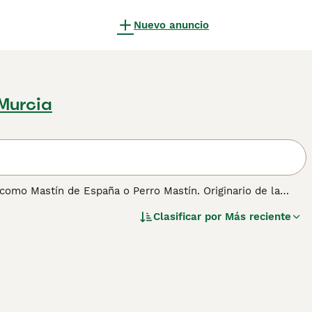
Nuevo anuncio
Murcia
como Mastín de España o Perro Mastín. Originario de la
 el ganado de depredadores como lobos y osos. De
Clasificar por
Más reciente
ardián y protector. A pesar de su imponente tamaño, es
cia y nobleza lo hacen ideal para vivir en áreas rurales,