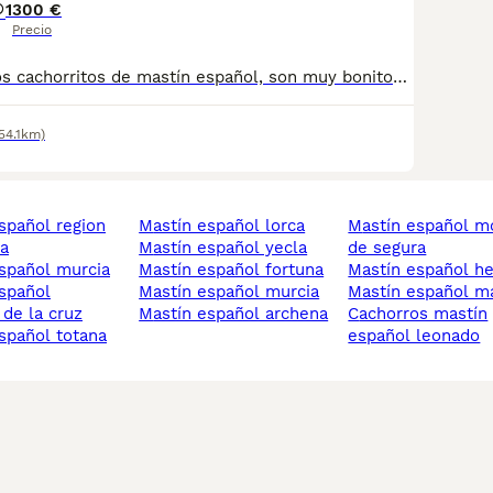
1
300 €
Precio
Disponibles estos cachorritos de mastín español, son muy bonitos si estás interesado contacta con nosotros y te atenderemos encantados
54.1km)
mastín español lorca
mastín español molina
a
mastín español yecla
de segura
español murcia
mastín español fortuna
mastín español 
mastín español murcia
mastín español 
 de la cruz
mastín español archena
cachorros mastín
español totana
español leonado