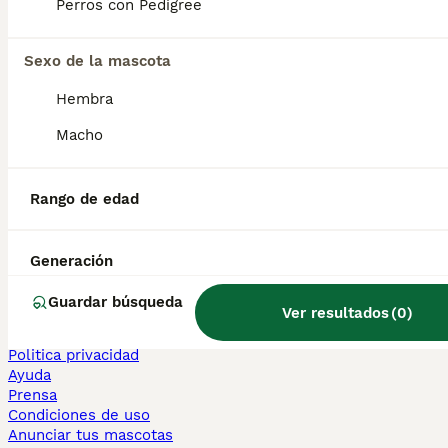
Perros con Pedigree
Sphynx en venta
Bengalí en venta
Maine Coon en venta
Sexo de la mascota
Persa en venta
Hembra
Otras páginas populares
Macho
Teckel en Barcelona
Bulldog Francés en Madrid
Bichón Maltés en València
Rango de edad
Chihuahua en Sevilla
Bulldog Francés en Galicia
Caniche Toy en venta en Barcelona
Generación
Perros en adopcion
Guardar búsqueda
Ver resultados
(
0
)
Información
Sobre nosotros
Politica privacidad
Ayuda
Prensa
Condiciones de uso
Anunciar tus mascotas