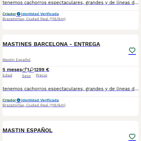
tenemos cachorros espectaculares, grandes y de lineas de belleza y trabajo , cachorros avanzados conviviendo con animales , hacemos entregas a toda España , totalmente a contrarembolso , atiendo y paso videos por what! no te quedes sin tu oportunidad ...
Criador
Identidad Verificada
Brazatortas
,
Ciudad Real
(116.1km)
1
MASTINES BARCELONA - ENTREGA
Mastín Español
5 meses
1
1
299 €
Edad
Precio
Sexo
tenemos cachorros espectaculares, grandes y de lineas de belleza y trabajo , cachorros avanzados conviviendo con animales , hacemos entregas a toda España , totalmente a contrarembolso , atiendo y paso videos por what! no te quedes sin tu oportunidad GRACIAS
Criador
Identidad Verificada
Brazatortas
,
Ciudad Real
(116.1km)
1
MASTIN ESPAÑOL