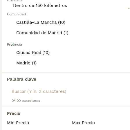
Distancia
con su familia. Su gran resistencia y nobleza lo hacen ideal
para vivir en áreas rurales, donde puede ejercer sus
instintos de protección.
Comunidad
Castilla-La Mancha (10)
Comunidad de Madrid (1)
3
Provincia
Ciudad Real (10)
Cachorro Mastin Español
Madrid (1)
Mastín Español
15 semanas
2
1000 €
Palabra clave
Edad
Precio
Sexo
Excelentes cachorros criados en familia,vacunados,desparasitados,excelente carácter las mejores líneas de sangre tlfn 676572107
0/100 caracteres
Criador
Identidad Verificada
Chinchón
,
Madrid
(96km)
Precio
1
Min Precio
Max Precio