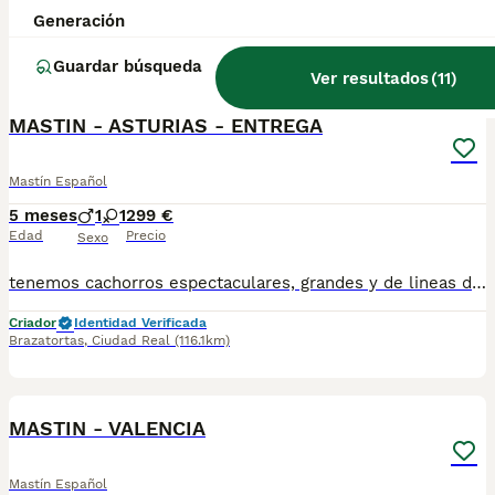
Generación
Criador
Identidad Verificada
Brazatortas
,
Ciudad Real
(116.1km)
Guardar búsqueda
1
Ver resultados
(
11
)
MASTIN - ASTURIAS - ENTREGA
Mastín Español
5 meses
1
1
299 €
Edad
Precio
Sexo
tenemos cachorros espectaculares, grandes y de lineas de belleza y trabajo , cachorros avanzados conviviendo con animales , hacemos entregas a toda España , totalmente a contrarembolso , atiendo y paso videos por what! no te quedes sin tu oportunidad ,,.,.
Criador
Identidad Verificada
Brazatortas
,
Ciudad Real
(116.1km)
1
MASTIN - VALENCIA
Mastín Español