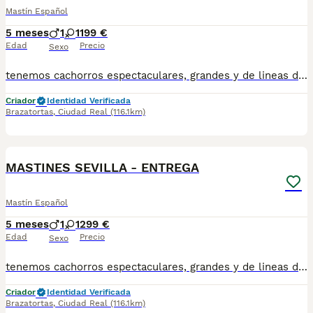
Mastín Español
5 meses
1
1
199 €
Edad
Precio
Sexo
tenemos cachorros espectaculares, grandes y de lineas de belleza y trabajo , cachorros avanzados conviviendo con animales , hacemos entregas a toda España , totalmente a contrarembolso , atiendo y paso videos por what! no te quedes sin tu oportunidad ...
Criador
Identidad Verificada
Brazatortas
,
Ciudad Real
(116.1km)
1
MASTINES SEVILLA - ENTREGA
Mastín Español
5 meses
1
1
299 €
Edad
Precio
Sexo
tenemos cachorros espectaculares, grandes y de lineas de belleza y trabajo , cachorros avanzados conviviendo con animales , hacemos entregas a toda España , totalmente a contrarembolso , atiendo y paso videos por what! no te quedes sin tu oportunidad .
Criador
Identidad Verificada
Brazatortas
,
Ciudad Real
(116.1km)