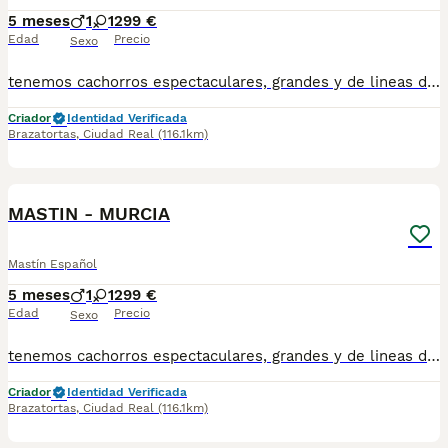
5 meses
1
1
299 €
Edad
Precio
Sexo
tenemos cachorros espectaculares, grandes y de lineas de belleza y trabajo , cachorros avanzados conviviendo con animales , hacemos entregas a toda España , totalmente a contrarembolso , atiendo y paso videos por what! no te quedes sin tu oportunidad .
Criador
Identidad Verificada
Brazatortas
,
Ciudad Real
(116.1km)
1
MASTIN - MURCIA
Mastín Español
5 meses
1
1
299 €
Edad
Precio
Sexo
tenemos cachorros espectaculares, grandes y de lineas de belleza y trabajo , cachorros avanzados conviviendo con animales , hacemos entregas a toda España , totalmente a contrarembolso , atiendo y paso videos por what! no te quedes sin tu oportunidad
Criador
Identidad Verificada
Brazatortas
,
Ciudad Real
(116.1km)
1