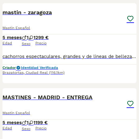
mastin - zaragoza
Mastín Español
5 meses
1
1
299 €
Edad
Precio
Sexo
cachorros espectaculares, grandes y de lineas de belleza y trabajo , cachorros avanzados conviviendo con animales , hacemos entregas a toda España , totalmente a contrarembolso , atiendo y paso videos por what! no te quedes sin tu oportunidad
Criador
Identidad Verificada
Brazatortas
,
Ciudad Real
(116.1km)
1
MASTINES - MADRID - ENTREGA
Mastín Español
5 meses
1
1
199 €
Edad
Precio
Sexo