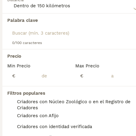
Distancia
consejos de compra de Manchester Terrier para obtener
información sobre esta raza de perro.
Palabra clave
Encontramos 0 Manchester Terrier Cachorros
en venta en Monforte de Lemos, Lugo.
Si deseas exactamente esta búsqueda guarda tu 
búsqueda y espera el resultado perfecto:
0/100 caracteres
Guardar búsqueda
Precio
Min Precio
Max Precio
Preguntas frecuentes
€
€
Filtros populares
¿Cómo es el carácter del
Criadores con Núcleo Zoológico o en el Registro de
Manchester terrier?
Criadores
Criadores con Afijo
Es un terrier típico en muchos aspectos:
tiene mucho carácter, puede ser terco, tenaz
Criadores con identidad verificada
y ladrador. También tiene todas las