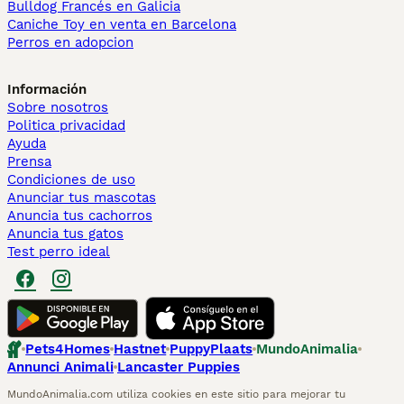
Bulldog Francés en Galicia
Caniche Toy en venta en Barcelona
Perros en adopcion
Información
Sobre nosotros
Politica privacidad
Ayuda
Prensa
Condiciones de uso
Anunciar tus mascotas
Anuncia tus cachorros
Anuncia tus gatos
Test perro ideal
Pets4Homes
Hastnet
PuppyPlaats
MundoAnimalia
Annunci Animali
Lancaster Puppies
MundoAnimalia.com utiliza cookies en este sitio para mejorar tu