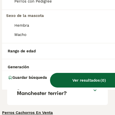
cualidades de los terriers: es muy fiel a sus
Perros con Pedigree
seres queridos y resulta un compañero
divertido y cariñoso.
Sexo de la mascota
Hembra
¿Es un Manchester Terrier lo
mismo que un Pinscher
Macho
Miniatura?
Rango de edad
¿Cuál es el terrier más
tranquilo?
Generación
Guardar búsqueda
Ver resultados
(
0
)
¿Qué tamaño tiene un
Manchester terrier?
Perros Cachorros En Venta