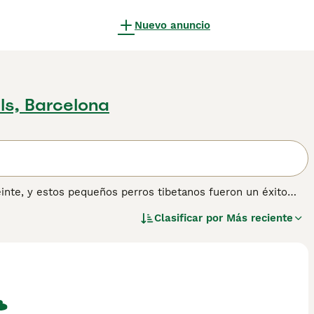
Nuevo anuncio
ls, Barcelona
inte, y estos pequeños perros tibetanos fueron un éxito
sido el perro elegido por los hombres santos del Tíbet, así
Clasificar por
Más reciente
la gente, no solo aquí en España sino en otras partes del
temente unos de los perros pequeños más populares del
ación sobre esta raza de perro.