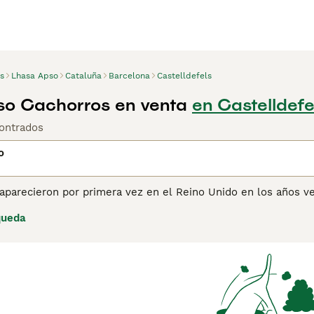
s
Lhasa Apso
Cataluña
Barcelona
Castelldefels
so Cachorros en venta
en Castelldefe
ontrados
o
aparecieron por primera vez en el Reino Unido en los años ve
uropa. El Lhasa Apso tiene una historia fascinante, habiendo 
queda
les. Hoy, el Lhasa Apso sigue siendo un firme favorito entre 
a buena razón: los perros de raza Lhasa Apso son consisten
ina de consejos de compra de Lhasa Apso
para obtener inform