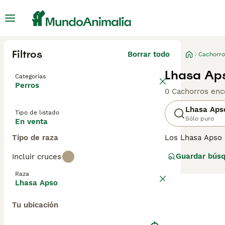
Filtros
Borrar todo
Cachorro
Lhasa Ap
Categorías
Perros
0 Cachorros enc
Lhasa Aps
Tipo de listado
Sólo puro
En venta
Tipo de raza
Los Lhasa Apso 
instantáneo en E
Guardar bús
Incluir cruces
como por los nob
mundo, y por un
Raza
país.
Lhasa Apso
Lee nuestra
pág
Tu ubicación