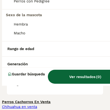
Foundation Stock Service desde 2001 y
Perros con Pedigree
puede competir en eventos de compañía y
rendimiento desde el 1 de julio de 2009.
Sexo de la mascota
Hembra
¿Cuánto cuestan los
cachorros de Lancashire
Macho
Heeler?
Rango de edad
¿Los Lancashire Heelers son
buenas mascotas?
Generación
Guardar búsqueda
Ver resultados
(
0
)
¿Qué es un Texas heeler?
Perros Cachorros En Venta
Chihuahua en venta