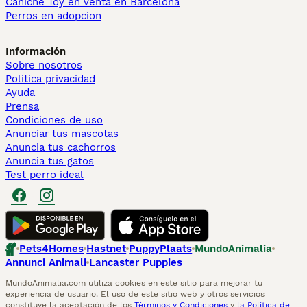
Caniche Toy en venta en Barcelona
Perros en adopcion
Información
Sobre nosotros
Politica privacidad
Ayuda
Prensa
Condiciones de uso
Anunciar tus mascotas
Anuncia tus cachorros
Anuncia tus gatos
Test perro ideal
Pets4Homes
Hastnet
PuppyPlaats
MundoAnimalia
Annunci Animali
Lancaster Puppies
MundoAnimalia.com utiliza cookies en este sitio para mejorar tu
experiencia de usuario. El uso de este sitio web y otros servicios
constituye la aceptación de los
Términos y Condiciones
y
la Política de