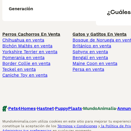
Generación
¿Cuáles
Perros Cachorros En Venta
Gatos y Gatitos En Venta
Chihuahua en venta
Bosque de Noruega en ven
Bichón Maltés en venta
Británico en venta
Yorkshire Terrier en venta
Sphynx en venta
Pomerania en venta
Bengalí en venta
Border Collie en venta
Maine Coon en venta
Teckel en venta
Persa en venta
Caniche Toy en venta
Pets4Homes
Hastnet
PuppyPlaats
MundoAnimalia
Annun
MundoAnimalia.com utiliza cookies en este sitio para mejorar tu experiencia
constituye la aceptación de los
Términos y Condiciones
y
la Política de Pri
Administrar tus preferencias
en cualquier momento.