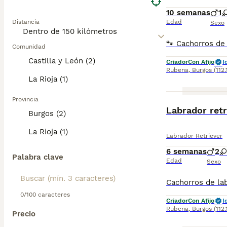
10 semanas
1
Distancia
Edad
Sexo
Comunidad
Castilla y León (2)
Criador
Con Afijo
I
Rubena
,
Burgos
(112
La Rioja (1)
Provincia
Labrador retr
Burgos (2)
La Rioja (1)
Labrador Retriever
6 semanas
2
Palabra clave
Edad
Sexo
0/100 caracteres
Criador
Con Afijo
I
Rubena
,
Burgos
(112
Precio