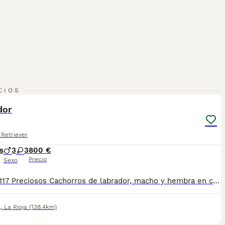
10
CIOS
dor
Retriever
s
3
3
800 €
Precio
Sexo
623295117 Preciosos Cachorros de labrador, macho y hembra en color chocolate todos nuestros cachorros están vacunados desparasitado con cartilla de vacunación con su contrato de garantía vírico y genético por escrito. Estamos ubicados en Calahorra La Rioja pero entregamos en cualquier parte de España en mano contra reembolso no te quedes sin el tuyo, llámame sin compromiso para mayor información. Hacemos tres Barcelona, Valencia, Madrid, Bilbao canta Vizcaya Santander Asturias
a
,
La Rioja
(138.4km)