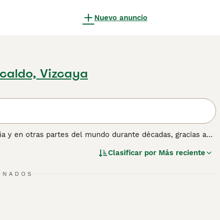
Nuevo anuncio
caldo, Vizcaya
a y en otras partes del mundo durante décadas, gracias a
ero extrovertidos, y siempre están ansiosos por complacer,
Clasificar por
Más reciente
r Retriever prosperan tanto en un entorno doméstico como
ONADOS
 información sobre esta raza de perro.