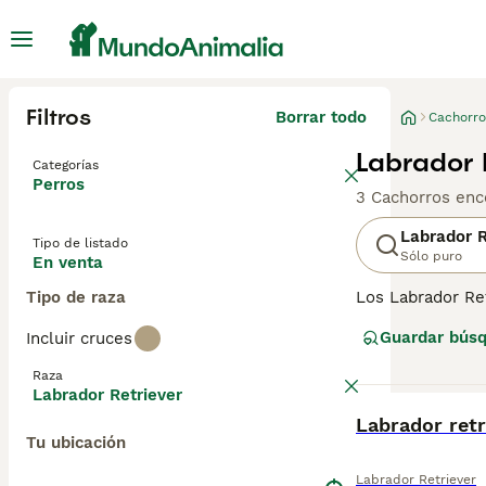
Filtros
Borrar todo
Cachorro
Labrador 
Categorías
Perros
3 Cachorros enc
Labrador R
Tipo de listado
Sólo puro
En venta
Tipo de raza
Los Labrador Re
su naturaleza co
Guardar bús
Incluir cruces
lo que los hace
trabajando junt
Raza
Labrador Retriever
Lee nuestra
pág
BOOST
Labrador retr
Tu ubicación
Labrador Retriever