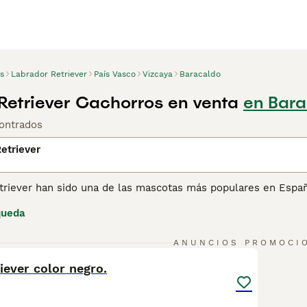
s
Labrador Retriever
País Vasco
Vizcaya
Baracaldo
Retriever Cachorros en venta
en Bara
ontrados
etriever
triever han sido una de las mascotas más populares en Españ
nfiable y comprobada. Los Labrador Retriever son gentiles, p
queda
 altamente entrenables. Siendo tan inteligentes, los Labrado
o a sus dueños en el campo.
4
ANUNCIOS PROMOCI
ina de consejos de compra de Labrador Retriever
para obtener
iever color negro.