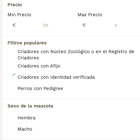
Precio
PRO
Min Precio
Max Precio
€
€
Filtros populares
Criadores con Núcleo Zoológico o en el Registro de
Criadores
Criadores con Afijo
10
Criadores con identidad verificada
Camada de labradores
Perros con Pedigree
Labrador Retriever
Sexo de la mascota
9 semanas
3
3
900 €
Edad
Precio
Sexo
Hembra
Macho
En este momento disponemos de labradores de color negro,variedad trabajo, afijos registrado en Europa " Labradores de Dehesa Rodeo". Origen del pedigrí disponible para información personalmente al interesado siendo inmejorable su genética. Se entregan a partir de los dos meses vacunados con cartilla y pasaporte. Facilitamos el transporte a cualquier punto de España