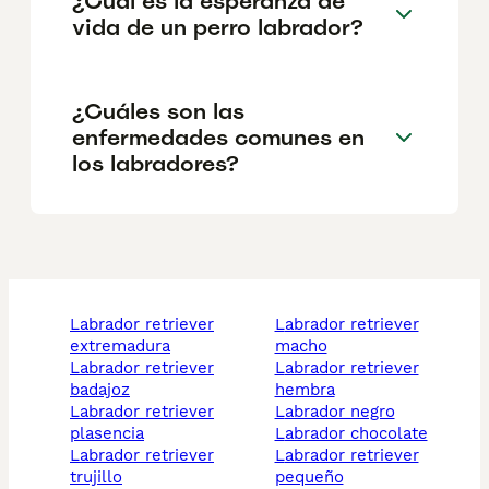
¿Cuál es la esperanza de
vida de un perro labrador?
¿Cuáles son las
enfermedades comunes en
los labradores?
labrador retriever
labrador retriever
extremadura
macho
labrador retriever
labrador retriever
badajoz
hembra
labrador retriever
labrador negro
plasencia
labrador chocolate
labrador retriever
labrador retriever
trujillo
pequeño