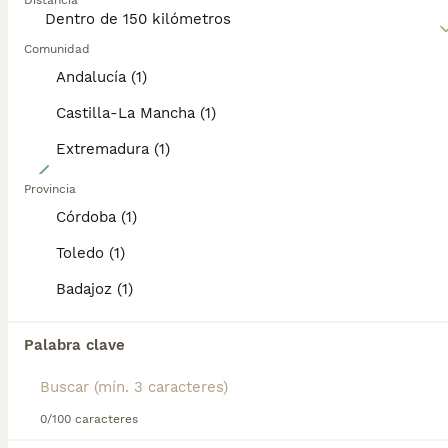
Distancia
campo.
Lee nuestra
Comunidad
página de consejos de compra de Labrador
Retriever
para obtener información sobre esta raza de
Andalucía (1)
perro.
Castilla-La Mancha (1)
Extremadura (1)
40
Provincia
LABRADOR
Córdoba (1)
Toledo (1)
Labrador Retriever
6 semanas
2
6
350 €
Badajoz (1)
Edad
Precio
Sexo
Palabra clave
Preciosa camada de labradores, criados en ambiente familiar nacida el 22-06-26. 2 machos y 6 hembras. 5 negros y 3 chocolates. Se entregan desparasitados, vacunados y cartilla veterinaria. Posivilidad de enviar a partir de los 60 dias. Fotos reales. Se atiende whassap y llamadas 606253771
Criador
Villanueva de Córdoba
,
Córdoba
(138km)
0/100 caracteres
TODOS LOS ANUNCIOS