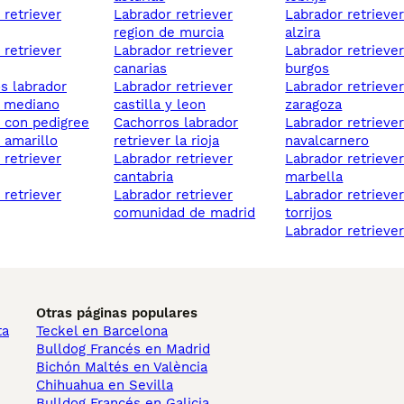
labrador retriever
labrador retriever
region de murcia
alzira
labrador retriever
labrador retriever
canarias
burgos
labrador retriever
labrador retriever
r mediano
castilla y leon
zaragoza
r con pedigree
cachorros labrador
labrador retriever
r amarillo
retriever la rioja
navalcarnero
labrador retriever
labrador retriever
cantabria
marbella
labrador retriever
labrador retriever
comunidad de madrid
torrijos
labrador retrieve
Otras páginas populares
ta
Teckel en Barcelona
Bulldog Francés en Madrid
Bichón Maltés en València
Chihuahua en Sevilla
Bulldog Francés en Galicia