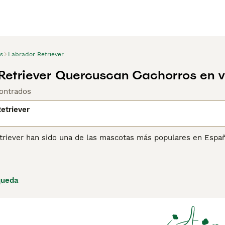
s
Labrador Retriever
Retriever Quercuscan Cachorros en 
ontrados
etriever
triever han sido una de las mascotas más populares en Españ
nfiable y comprobada. Los Labrador Retriever son gentiles, p
 altamente entrenables. Siendo tan inteligentes, los Labrado
o a sus dueños en el campo.
queda
ina de consejos de compra de Labrador Retriever
para obtener