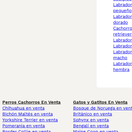
labrador retriever
pequeño
labrador retriever
dorado
cachorros labrador
retrieve
labrado
labrado
labrador retriever
macho
labrador retriever
hembra
Perros Cachorros En Venta
Gatos y Gatitos En Venta
Chihuahua en venta
Bosque de Noruega en ven
Bichón Maltés en venta
Británico en venta
Yorkshire Terrier en venta
Sphynx en venta
Pomerania en venta
Bengalí en venta
Border Collie en venta
Maine Coon en venta