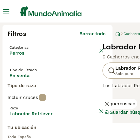
Filtros
Borrar todo
Cachorro
Labrador 
Categorías
Perros
0 Cachorros enc
Labrador R
Tipo de listado
Sólo puro
En venta
Tipo de raza
Los Labrador Re
su naturaleza co
Incluir cruces
lo que los hace
quercuscan
trabajando junt
Raza
Guardar bús
Labrador Retriever
Lee nuestra
pág
Tu ubicación
Toda España