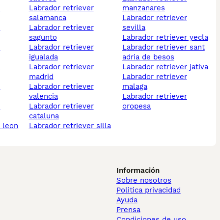
labrador retriever
manzanares
salamanca
labrador retriever
labrador retriever
sevilla
sagunto
labrador retriever yecla
labrador retriever
labrador retriever sant
igualada
adria de besos
labrador retriever
labrador retriever jativa
madrid
labrador retriever
labrador retriever
malaga
valencia
labrador retriever
labrador retriever
oropesa
cataluna
r leon
labrador retriever silla
Información
Sobre nosotros
Politica privacidad
Ayuda
Prensa
Condiciones de uso