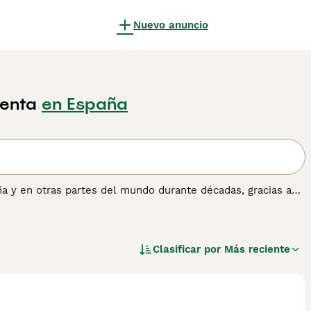
Nuevo anuncio
venta
en España
a y en otras partes del mundo durante décadas, gracias a
ero extrovertidos, y siempre están ansiosos por complacer,
r Retriever prosperan tanto en un entorno doméstico como
Clasificar por
Más reciente
 información sobre esta raza de perro.