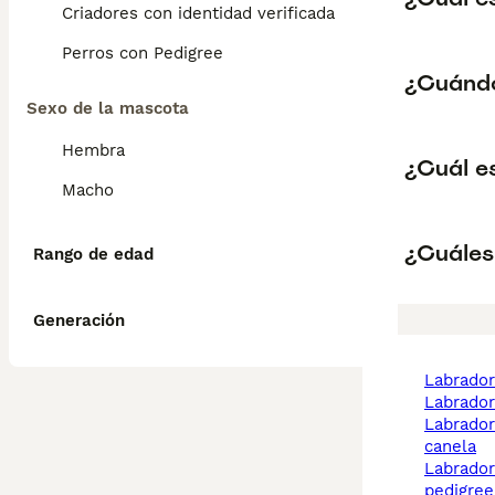
Criadores con identidad verificada
Perros con Pedigree
¿Cuándo
Sexo de la mascota
Hembra
¿Cuál e
Macho
¿Cuáles
Rango de edad
Generación
labrado
labrado
labrador retriever
canela
labrador retriever
pedigree