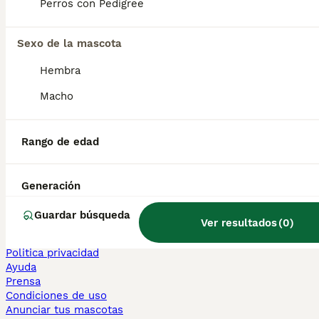
Perros con Pedigree
Sphynx en venta
Bengalí en venta
Maine Coon en venta
Sexo de la mascota
Persa en venta
Hembra
Otras páginas populares
Macho
Teckel en Barcelona
Bulldog Francés en Madrid
Bichón Maltés en València
Rango de edad
Chihuahua en Sevilla
Bulldog Francés en Galicia
Caniche Toy en venta en Barcelona
Generación
Perros en adopcion
Guardar búsqueda
Ver resultados
(
0
)
Información
Sobre nosotros
Politica privacidad
Ayuda
Prensa
Condiciones de uso
Anunciar tus mascotas