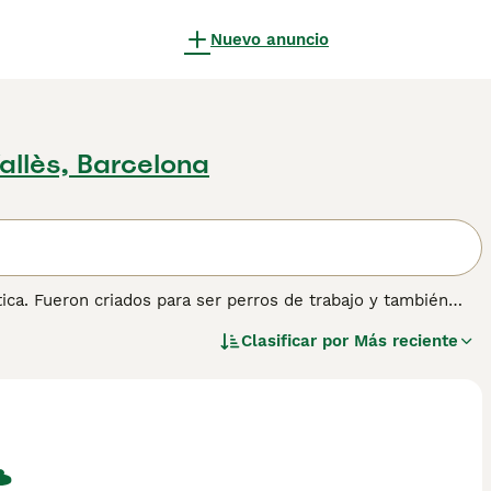
Nuevo anuncio
allès, Barcelona
ca. Fueron criados para ser perros de trabajo y también
miento. También se sabe que los Kelpie son muy
Clasificar por
Más reciente
e consejos de compra de Kelpie para obtener información