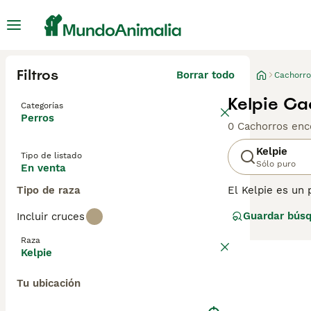
Filtros
Borrar todo
Cachorro
Kelpie Ca
Categorías
Perros
0 Cachorros enc
Kelpie
Tipo de listado
Sólo puro
En venta
Tipo de raza
El Kelpie es un 
necesitan mante
Guardar bús
Incluir cruces
inteligentes y 
sobre esta raza 
Raza
Kelpie
Tu ubicación