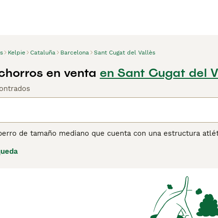
s
Kelpie
Cataluña
Barcelona
Sant Cugat del Vallès
chorros en venta
en Sant Cugat del V
ontrados
perro de tamaño mediano que cuenta con una estructura atléti
nerse ocupados en un entorno hogareño para evitar el aburri
queda
pueden aprender mucho de su alrededor. Lee nuestra página d
de perro.