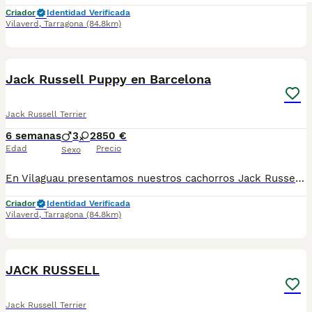
Criador
Identidad Verificada
Vilaverd
,
Tarragona
(84.8km)
5
Jack Russell Puppy en Barcelona
Jack Russell Terrier
6 semanas
3
2
850 €
Edad
Precio
Sexo
En Vilaguau presentamos nuestros cachorros Jack Russell, una raza encantadora para quienes buscan un compañero activo, inteligente, cariñoso y lleno de personalidad. ¡Tenemos el cachorro perfecto para ti! Criado en un entorno responsable y con todo el cuidado que merece, nuestros cachorros cuentan con vacunas al día, desparasitaciones, microchip, y ofrecemos garantía sanitaria y genética. Además, te ofrecemos una revisión veterinaria gratuita para asegurar su bienestar. Somos un criadero profesional con núcleo zoológico T2500248, comprometidos con la salud y felicidad de nuestros cachorros. ¡No dudes en contactarnos para más información! 🐾🩵🤍 📍Barcelona 📍 Tarragona
Criador
Identidad Verificada
Vilaverd
,
Tarragona
(84.8km)
5
JACK RUSSELL
Jack Russell Terrier