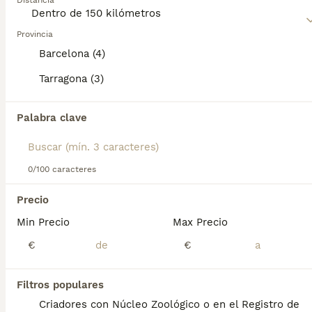
Distancia
Lee nuestra
página de consejos de compra de Jack Russell
Terrier
Provincia
para obtener información sobre esta raza de perro.
Barcelona (4)
Tarragona (3)
5
1
Palabra clave
Extraordinarios Jack Russell Terrier de pelo duro
Jack Russell Terrier
0/100 caracteres
12 semanas
2
800 €
Precio
Edad
Precio
Sexo
Min Precio
Max Precio
El Jack Russell no entiende de días malos: siempre estan dispuestos a jugar y a hacerte sonreir! 🐶🐾🐾 El Jack Russell Terrier no es un perro cualquiera. Es inteligente, valiente, divertido y lleno de energía. Un compañero extraordinario para quienes disfrutan de una vida activa y buscan un perro con un carácter único. En La Granja de Flix llevamos criando perros de raza de forma responsable desde 1998, seleccionando cuidadosamente la salud, el temperamento y el equilibrio de cada línea. Actualmente tenemos disponibles dos magníficos machos de Jack Russell Terrier de pelo duro, criados en un entorno familiar, rodeados de naturaleza y con una atención individual desde sus primeros días de vida. Nuestros cachorros se entregan con: ✔ Pedigrí LOE. ✔ Microchip. ✔ Vacunas y desparasitaciones al día. ✔ Revisión veterinaria completa. ✔ Contrato de compraventa. ✔ Garantía por escrito. ✔ Padres seleccionados por salud y excelente carácter. Creemos que elegir un cachorro es una decisión para muchos años. Por eso nos gusta conocer personalmente a cada familia y ayudarles a encontrar el cachorro que mejor se adapte a su forma de vivir. No buscamos vender un cachorro rápidamente. Buscamos que cada uno encuentre el hogar adecuado. Las visitas se realizan siempre con cita previa. Precio: desde 800 € Si deseas más información o concertar una visita, estaremos encantados de atenderte. La Granja de Flix Criadores profesionales desde 1998 📞 610 621 032
€
€
Criador
Con Afijo
Identidad Verificada
Barcelona
,
Barcelona
(7.6km)
Filtros populares
7
1
Criadores con Núcleo Zoológico o en el Registro de