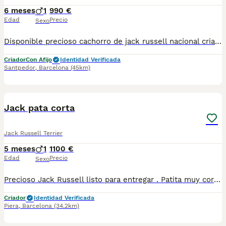
6 meses
1
990 €
Edad
Precio
Sexo
Disponible precioso cachorro de jack russell nacional criado en nuestras instalaciones, en un ambiente familiar y responsable. Nuestros cachorros se entregan con cartilla de primera vacunación, vacunas correspondientes a su edad, desparasitados interna y externamente, y con microchip implantado y dado de alta. Además, realizamos un contrato de garantía que incluye: • Garantía vírica de 15 días. • Garantía congénita de 1 año. Desde la fecha de entrega del cachorro. Nos comprometemos al 100% con la salud, el bienestar y el cuidado de nuestros pequeños. Disponemos de Núcleo Zoológico Para más información, imágenes o cualquier consulta sin compromiso, pueden contactar con nosotros en los teléfonos: CRISTINA 📞 722 788 399 📞 932 514 529
Criador
Con Afijo
Identidad Verificada
Santpedor
,
Barcelona
(45km)
4
1
Jack pata corta
Jack Russell Terrier
5 meses
1
1100 €
Edad
Precio
Sexo
Precioso Jack Russell listo para entregar . Patita muy corta y talla pequeña. Centro Canino Vallbonica es mucho más que un centro de cría , es una familia comprometida con el bienestar animal y la cria responsable, por ello todos nuestros bebés nacen y se crían en nuestras instalaciones , asegurando así un correcto desarrollo y una magnífica socialización, consiguiendo en cada ejemplar un carácter juguetón y extrovertido algo primordial para su adaptación como un miembro más en tu familia . Se entregan con el carnet de vacunas con el plan correspondiente a su edad , desparasitados y microchip implantado y activado en registro de Anicom. Facilitamos junto al cachorro contrato de compra con garantías víricas de 15 días y congénitas de 1 año . Contamos con un gran equipo de profesionales entre los que se encuentran educadores, auxiliares y Veterinarios ofreciendo los controles sanitarios necesarios así como continua vigilancia asegurando su bienestar . Hacemos envíos a toda España con empresa de transporte privado, proporcionando un viaje confortable y ofreciendo las atenciones necesarias a nuestros bebés . Si estás interesado en alguno de nuestros ejemplares solicita información sin compromiso al 722269698 . También atendemos vía WhatsApp . PRECIO REAL ( incluye el IVA) . Núcleo zoológico B2501315
Criador
Identidad Verificada
Piera
,
Barcelona
(34.2km)
9