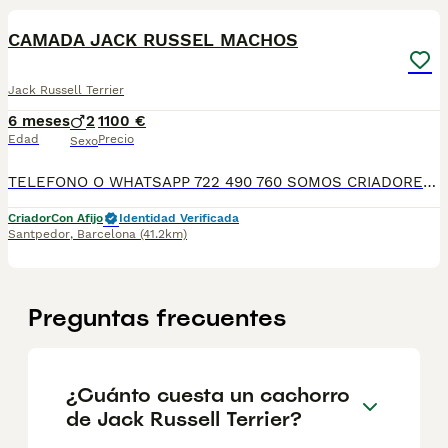
CAMADA JACK RUSSEL MACHOS
Jack Russell Terrier
6 meses
2
1100 €
Edad
Precio
Sexo
TELEFONO O WHATSAPP 722 490 760 SOMOS CRIADORES DIRECTOS SIN INTERMEDIARIOS! MAS DE 20 AÑOS EN EL SECTOR NOS AVALAN, VALORANDO NO SOLO LA CRIA RESPONSABLE SI NO TAMBIEN LA SELECCIÓN PARA MEJORAR LA RAZA DURANTE TODOS ESTOS AÑOS. NUESTROS CACHORROS SE ENTREGAN PREVIAMENTE REVISADOS POR UN VETERINARIO PROFESIONAL Y BAJO LOS MAS ESTRICTOS CONTROLES DE SALUD, HACEMOS HINCAPIÉ EN SU SOCIABILIZACIÓN PARA SU CORRECTO DESARROLLO NEUROLOGICO! Y OS ASESORAMOS ANTES DURANTE Y DESPUES DE LA ENTREGA PARA QUE TODO SEA LO MAS AFABLE Y FACIL POSIBLE DURANTE LA ADAPTACION! NUESTROS BEBE SE ENTREGAN A PARTIR DE LOS DOS MESES CON SUS VACUNAS AL DIA, DESPARASITADOS Y CON GARANTIAS DE SALUD, MICROCHIP Y CARTILLA DE VACUNACION! SI BUSCAS UN COMPAÑERO SANO Y EQUILIBRADO ESTE ES EL LUGAR, TE ASESORAREMOS DURANTE TODO EL PROCESO NO DUDES EN CONSULTAR POR NUESTROS PEQUES AL 722 490 760
Criador
Con Afijo
Identidad Verificada
Santpedor
,
Barcelona
(41.2km)
Preguntas frecuentes
¿Cuánto cuesta un cachorro
de Jack Russell Terrier?