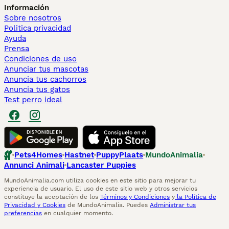
Información
Sobre nosotros
Politica privacidad
Ayuda
Prensa
Condiciones de uso
Anunciar tus mascotas
Anuncia tus cachorros
Anuncia tus gatos
Test perro ideal
Pets4Homes
Hastnet
PuppyPlaats
MundoAnimalia
Annunci Animali
Lancaster Puppies
MundoAnimalia.com utiliza cookies en este sitio para mejorar tu
experiencia de usuario. El uso de este sitio web y otros servicios
constituye la aceptación de los
Términos y Condiciones
y
la Política de
Privacidad y Cookies
de MundoAnimalia. Puedes
Administrar tus
preferencias
en cualquier momento.