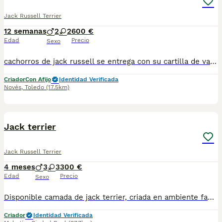
Jack Russell Terrier
12 semanas
2
2
600 €
Edad
Precio
Sexo
cachorros de jack russell se entrega con su cartilla de vacunación y desparasitación correspondiente a su edad. puede venir a verlo sin compromiso para mas información escribanos al 698979889 la foto de la portada no es de los cachorro pregúntenos y le mandamos foto actual de ellos iva n incluido en el precio
Criador
Con Afijo
Identidad Verificada
Novés
,
Toledo
(17.5km)
11
Jack terrier
Jack Russell Terrier
4 meses
3
3
300 €
Edad
Precio
Sexo
Disponible camada de jack terrier, criada en ambiente familiar y listos para entregar. Se encuentran vacunados, desparasitados, con cartilla veterinaria y revisados. Para más inf no dude en preguntar.
Criador
Identidad Verificada