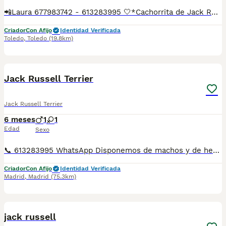
📲Laura 677983742 - 613283995 🤍*Cachorrita de Jack Russell terrier*🤍 ¿Buscas un nuevo compañero para tu hogar? ❤️ Tenemos preciosos cachorros listos para encontrar una familia responsable. ✅ Vacunados ✅ Desparasitados ✅ Cartilla sanitaria ✅ Garantías incluidas ✅ Máxima atención y cuidado Se hacen envíos a toda España: Andalucía: Almería, Cádiz, Córdoba, Granada, Huelva, Jaén, Málaga, Sevilla.Aragón: Huesca, Teruel, Zaragoza.Asturias: Oviedo.Baleares: Palma.Canarias: Las Palmas de Gran Canaria, Santa Cruz de Tenerife.Cantabria: Santander.Castilla-La Mancha: Albacete, Ciudad Real, Cuenca, Guadalajara, Toledo.Castilla y León: Ávila, Burgos, León, Palencia, Salamanca, Segovia, Soria, Valladolid, Zamora.Cataluña: Barcelona, Gerona (Girona), Lérida (Lleida), Tarragona.Comunidad Valenciana: Alicante, Castellón de la Plana, Valencia.Extremadura: Badajoz, Cáceres.Galicia: La Coruña (A Coruña), Lugo, Orense (Ourense), Pontevedra.La Rioja: Logroño.Madrid: Madrid.Murcia: Murcia.Navarra: Pamplona.País Vasco: Bilbao (Vizcaya), San Sebastián (Guipúzcoa), Vitoria (Álava). 🐾 Cachorros sanos, sociables y criados con mucho cariño. 📲 ¡Pregunta sin compromiso por disponibilidad, fotos y precios por mensaje privado!
Criador
Con Afijo
Identidad Verificada
Toledo
,
Toledo
(19.8km)
10
Jack Russell Terrier
Jack Russell Terrier
6 meses
1
1
Edad
Sexo
📞 613283995 WhatsApp Disponemos de machos y de hembra de Jack Russell terrier . Entregamos los cachorros por toda España también puede venir a nuestras instalaciones. Llámanos y te informamos de todos nuestros cachorros disponemos de mas razas
Criador
Con Afijo
Identidad Verificada
Madrid
,
Madrid
(75.3km)
4
jack russell