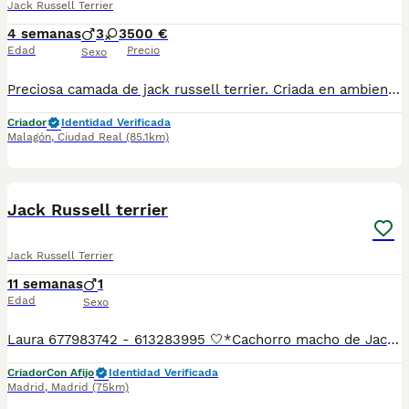
Jack Russell Terrier
4 semanas
3
3
500 €
Edad
Precio
Sexo
Preciosa camada de jack russell terrier. Criada en ambiente familiar, los cachorros se entregan desparasitados, vacunados, con cartilla y revisados por el veterinario
Criador
Identidad Verificada
Malagón
,
Ciudad Real
(85.1km)
20
1
Jack Russell terrier
Jack Russell Terrier
11 semanas
1
Edad
Sexo
Laura 677983742 - 613283995 🤍*Cachorro macho de Jack Russell terrier*🤍 ¿Buscas un nuevo compañero para tu hogar? ❤️ Tenemos preciosos cachorros listos para encontrar una familia responsable. ✅ Vacunados ✅ Desparasitados ✅ Cartilla sanitaria ✅ Garantías incluidas ✅ Máxima atención y cuidado Se hacen envíos a toda España: Andalucía: Almería, Cádiz, Córdoba, Granada, Huelva, Jaén, Málaga, Sevilla.Aragón: Huesca, Teruel, Zaragoza.Asturias: Oviedo.Baleares: Palma.Canarias: Las Palmas de Gran Canaria, Santa Cruz de Tenerife.Cantabria: Santander.Castilla-La Mancha: Albacete, Ciudad Real, Cuenca, Guadalajara, Toledo.Castilla y León: Ávila, Burgos, León, Palencia, Salamanca, Segovia, Soria, Valladolid, Zamora.Cataluña: Barcelona, Gerona (Girona), Lérida (Lleida), Tarragona.Comunidad Valenciana: Alicante, Castellón de la Plana, Valencia.Extremadura: Badajoz, Cáceres.Galicia: La Coruña (A Coruña), Lugo, Orense (Ourense), Pontevedra.La Rioja: Logroño.Madrid: Madrid.Murcia: Murcia.Navarra: Pamplona.País Vasco: Bilbao (Vizcaya), San Sebastián (Guipúzcoa), Vitoria (Álava). 🐾 Cachorros sanos, sociables y criados con mucho cariño. 📲 ¡Pregunta sin compromiso por disponibilidad, fotos y precios por mensaje privado!
Criador
Con Afijo
Identidad Verificada
Madrid
,
Madrid
(75km)