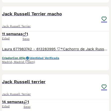
20
1
Jack Russell Terrier macho
Jack Russell Terrier
11 semanas
1
Edad
Sexo
Laura 677983742 - 613283995 🤍*Cachorro de Jack Russell terrier el cachorro es el de las fotos, una preciosidad *🤍 ¿Buscas un nuevo compañero para tu hogar? ❤️ Tenemos preciosos cachorros listos para encontrar una familia responsable. ✅ Vacunados ✅ Desparasitados ✅ Cartilla sanitaria ✅ Garantías incluidas ✅ Máxima atención y cuidado Se hacen envíos a toda España: Andalucía: Almería, Cádiz, Córdoba, Granada, Huelva, Jaén, Málaga, Sevilla.Aragón: Huesca, Teruel, Zaragoza.Asturias: Oviedo.Baleares: Palma.Canarias: Las Palmas de Gran Canaria, Santa Cruz de Tenerife.Cantabria: Santander.Castilla-La Mancha: Albacete, Ciudad Real, Cuenca, Guadalajara, Toledo.Castilla y León: Ávila, Burgos, León, Palencia, Salamanca, Segovia, Soria, Valladolid, Zamora.Cataluña: Barcelona, Gerona (Girona), Lérida (Lleida), Tarragona.Comunidad Valenciana: Alicante, Castellón de la Plana, Valencia.Extremadura: Badajoz, Cáceres.Galicia: La Coruña (A Coruña), Lugo, Orense (Ourense), Pontevedra.La Rioja: Logroño.Madrid: Madrid.Murcia: Murcia.Navarra: Pamplona.País Vasco: Bilbao (Vizcaya), San Sebastián (Guipúzcoa), Vitoria (Álava). 🐾 Cachorros sanos, sociables y criados con mucho cariño. 📲 ¡Pregunta sin compromiso por disponibilidad, fotos y precios por mensaje privado!
Criador
Con Afijo
Identidad Verificada
Madrid
,
Madrid
(75km)
7
1
Jack Russell terrier
Jack Russell Terrier
14 semanas
1
Edad
Sexo