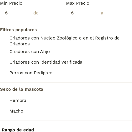
Min Precio
Max Precio
4
TODOS LOS ANUNCIOS
€
€
Jack russell
Filtros populares
Jack Russell Terrier
Criadores con Núcleo Zoológico o en el Registro de
12 semanas
1
350 €
Criadores
Edad
Precio
Sexo
Criadores con Afijo
Precioso jack russell macho con 2 vacunas y vartilla de vacunacion no se hacen envios ES130680000254
Criadores con identidad verificada
Criador
Identidad Verificada
Perros con Pedigree
Villamanta
,
Madrid
(46.5km)
Sexo de la mascota
PRO
Hembra
Macho
Rango de edad