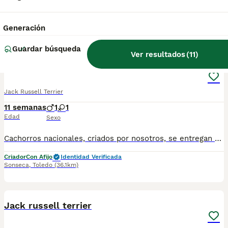
Generación
4
Guardar búsqueda
Ver resultados
(
11
)
Cachorros de pelo corto de jack russell
Jack Russell Terrier
11 semanas
1
1
Edad
Sexo
Cachorros nacionales, criados por nosotros, se entregan con control sanitario, desparasitados y vacunados (con su cartilla sanitaria) y pedigrí opcional Perfectamente socializados, con buena actitud y carácter. Preciosa camada, con mucha actitud de juego y gran belleza. Pelo corto Lo ideal es venir a visitarnos, conocer a los cachorros, interactuar con ellos, ver comportamiento, carácter, etc y valorar. Si se decide visitarnos, ruego sea previa cita para dedicarles el tiempo que necesiten y aclararles las dudas. . Padres pequeños de tamaño. INFORMESE SIN COMPROMISO. Estamos en Sonseca. Toledo. Pídanos más fotos o vídeos si lo desea en el teléfono o whastApp 609 369 666. Se puede recoger en el criadero o podemos enviar a domicilio en la península por 120€ adicionales aproximadamente si no se puede venir, con una videoconferencia antes. Si se decide visitar el criadero, ruego sea previa cita para dedicarles el tiempo que necesiten y aclararles las dudas. POSIBILIDAD DE PAGAR A PLAZOS Núcleo Zoológico: ES451630000176
Criador
Con Afijo
Identidad Verificada
Sonseca
,
Toledo
(36.1km)
8
1
Jack russell terrier