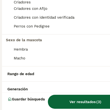
Criadores
1
Criadores con Afijo
Jack russell
Criadores con identidad verificada
Perros con Pedigree
Jack Russell Terrier
8 semanas
2
500 €
Edad
Precio
Sexo de la mascota
Sexo
Hembra
Dos hembras de jack russell, se entregan con dos vacunas desparacitada y con cartilla, ya se pueden recojer, para mas información por wasap al 610704512, se recojen en fuentes de Andalucía Sevilla
Macho
Criador
Málaga
,
Málaga
(80.2km)
Rango de edad
Preguntas frecuentes
Generación
Guardar búsqueda
¿Cuánto cuesta un cachorro
Ver resultados
(
3
)
de Jack Russell Terrier?