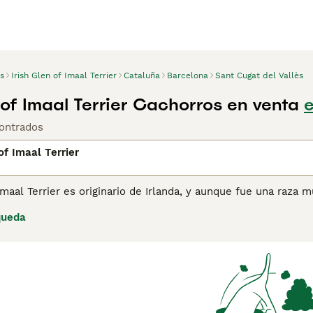
s
Irish Glen of Imaal Terrier
Cataluña
Barcelona
Sant Cugat del Vallès
 of Imaal Terrier Cachorros en venta
e
ontrados
of Imaal Terrier
 Imaal Terrier es originario de Irlanda, y aunque fue una raza 
ro de extinción del Kennel Club, y muy pocos cachorros se cr
queda
ier, este perro es duro pero extremadamente manso, lo que l
n un excelente perro de compañía y de familia. Lee nuestra p
ormación sobre esta raza de perro.