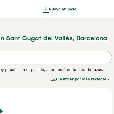
Nuevo anuncio
n Sant Cugat del Vallès, Barcelona
muy popular en el pasado, ahora está en la lista de razas
ían y registran en el club cada año. También conocido como
Clasificar por
Más reciente
o ha convertido en un perro de caza popular durante muchos
ágina de consejos de compra de Irish Glen of Imaal Terrier