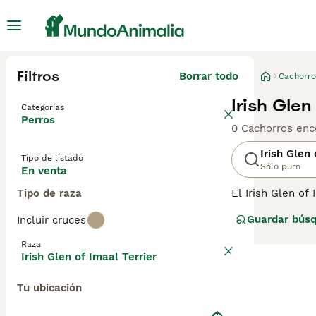
Filtros
Borrar todo
Cachorro
Irish Glen
Categorías
Perros
0 Cachorros enc
Irish Glen 
Tipo de listado
Sólo puro
En venta
Tipo de raza
El Irish Glen of
nativas en pelig
Guardar bús
Incluir cruces
el Wicklow Terr
años, así como e
Raza
para obtener inf
Irish Glen of Imaal Terrier
Tu ubicación