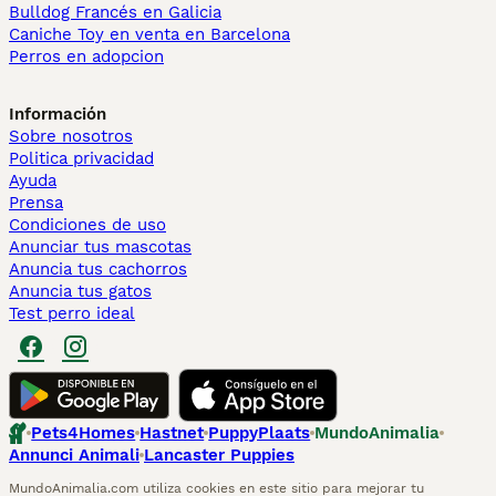
Bulldog Francés en Galicia
Caniche Toy en venta en Barcelona
Perros en adopcion
Información
Sobre nosotros
Politica privacidad
Ayuda
Prensa
Condiciones de uso
Anunciar tus mascotas
Anuncia tus cachorros
Anuncia tus gatos
Test perro ideal
Pets4Homes
Hastnet
PuppyPlaats
MundoAnimalia
Annunci Animali
Lancaster Puppies
MundoAnimalia.com utiliza cookies en este sitio para mejorar tu