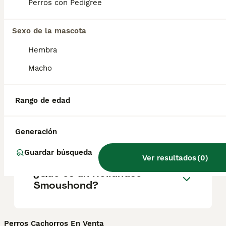
raza son excelentes mascotas familiares
Perros con Pedigree
que no suelen ladrar ni alejarse solos.
Sexo de la mascota
¿Los smoushond holandeses
Hembra
son buenos perros de
Macho
familia?
Rango de edad
¿Cuál es la esperanza de
vida de un Hollandse
Generación
Smoushond?
Guardar búsqueda
Ver resultados
(
0
)
¿Qué es un Hollandse
Smoushond?
Perros Cachorros En Venta