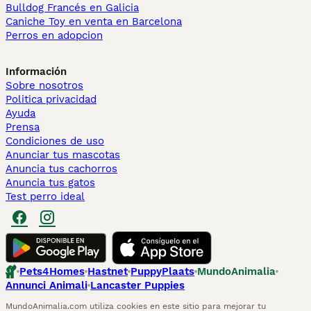
Bulldog Francés en Galicia
Caniche Toy en venta en Barcelona
Perros en adopcion
Información
Sobre nosotros
Politica privacidad
Ayuda
Prensa
Condiciones de uso
Anunciar tus mascotas
Anuncia tus cachorros
Anuncia tus gatos
Test perro ideal
Pets4Homes
Hastnet
PuppyPlaats
MundoAnimalia
Annunci Animali
Lancaster Puppies
MundoAnimalia.com utiliza cookies en este sitio para mejorar tu