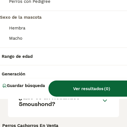
raza son excelentes mascotas familiares
Perros con Pedigree
que no suelen ladrar ni alejarse solos.
Sexo de la mascota
¿Los smoushond holandeses
Hembra
son buenos perros de
Macho
familia?
Rango de edad
¿Cuál es la esperanza de
vida de un Hollandse
Generación
Smoushond?
Guardar búsqueda
Ver resultados
(
0
)
¿Qué es un Hollandse
Smoushond?
Perros Cachorros En Venta