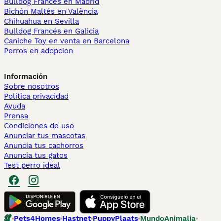
Bulldog Francés en Madrid
Bichón Maltés en València
Chihuahua en Sevilla
Bulldog Francés en Galicia
Caniche Toy en venta en Barcelona
Perros en adopcion
Información
Sobre nosotros
Politica privacidad
Ayuda
Prensa
Condiciones de uso
Anunciar tus mascotas
Anuncia tus cachorros
Anuncia tus gatos
Test perro ideal
Pets4Homes
Hastnet
PuppyPlaats
MundoAnimalia