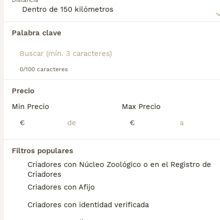
Distancia
Palabra clave
Encontramos 0 Grifón Azul de Gascuña
Cachorros en venta en Castelldefels,
Barcelona.
Si deseas exactamente esta búsqueda guarda tu 
0/100 caracteres
búsqueda y espera el resultado perfecto:
Precio
Guardar búsqueda
Min Precio
Max Precio
€
€
Preguntas frecuentes
Filtros populares
Criadores con Núcleo Zoológico o en el Registro de
¿Qué tamaño tiene un Grifón
Criadores
azul de Gascuña?
Criadores con Afijo
Apariencia. Este grifón azul tiene un tamaño
Criadores con identidad verificada
medio (50 a 57 cm) hasta la cruz, con un