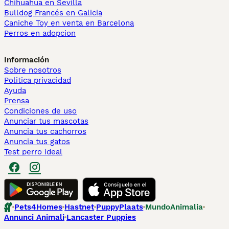
Chihuahua en Sevilla
Bulldog Francés en Galicia
Caniche Toy en venta en Barcelona
Perros en adopcion
Información
Sobre nosotros
Politica privacidad
Ayuda
Prensa
Condiciones de uso
Anunciar tus mascotas
Anuncia tus cachorros
Anuncia tus gatos
Test perro ideal
Pets4Homes
Hastnet
PuppyPlaats
MundoAnimalia
Annunci Animali
Lancaster Puppies