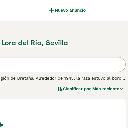
Nuevo anuncio
 Lora del Río, Sevilla
egión de Bretaña. Alrededor de 1945, la raza estuvo al borde
sta raza logró sobrevivir. El Griffon Bleu de Gascogne se
Clasificar por
Más reciente
o de caza, utilizado principalmente en la caza de liebres.