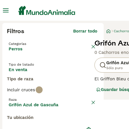
Filtros
Borrar todo
Cachorro
Grifón Az
Categorías
Perros
0 Cachorros enc
Grifón Azu
Tipo de listado
Sólo puro
En venta
Tipo de raza
El Griffon Bleu 
de la extinción,
Guardar bús
Incluir cruces
originó de un cr
Raza
Grifón Azul de Gascuña
Tu ubicación