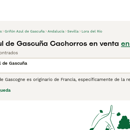
s
Grifón Azul de Gascuña
Andalucía
Sevilla
Lora del Río
ul de Gascuña Cachorros en venta
en
ontrados
l de Gascuña
de Gascogne es originario de Francia, específicamente de la r
 pero gracias a la ayuda de muchos amantes de los animales, e
queda
uce entre el Grand Bleu de Gascogne y los Griffons. Es un perr