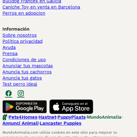
Bulldog Francés en Galicia
Caniche Toy en venta en Barcelona
Perros en adopcion
Información
Sobre nosotros
Politica privacidad
Ayuda
Prensa
Condiciones de uso
Anunciar tus mascotas
Anuncia tus cachorros
Anuncia tus gatos
Test perro ideal
Pets4Homes
Hastnet
PuppyPlaats
MundoAnimalia
Annunci Animali
Lancaster Puppies
MundoAnimalia.com utiliza cookies en este sitio para mejorar tu