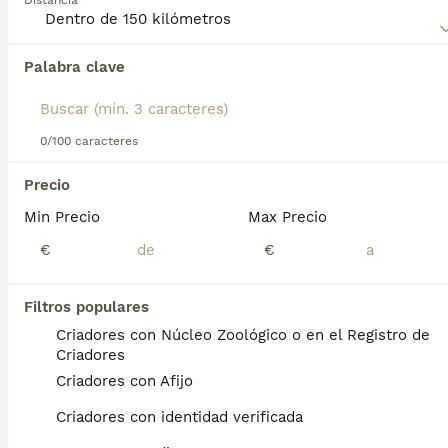
Distancia
Palabra clave
Encontramos 0 Griffon Fauve de Bretagne
Cachorros en venta en Zarauz, Guipúzcoa.
Si deseas exactamente esta búsqueda guarda tu 
búsqueda y espera el resultado perfecto:
0/100 caracteres
Guardar búsqueda
Precio
Min Precio
Max Precio
Preguntas frecuentes
€
€
Filtros populares
¿El Basset Fauve de Bretagne
Criadores con Núcleo Zoológico o en el Registro de
es una buena mascota?
Criadores
Criadores con Afijo
Son perritos alegres, inteligentes,
amigables, valientes y muy activos. La raza
Criadores con identidad verificada
Basset Fauve de Bretagne se lleva bien con