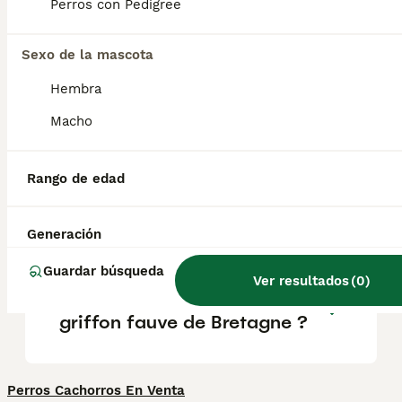
los niños y otras mascotas . No son perros
Perros con Pedigree
guardianes propiamente dichos, pero sí
avisarán de la presencia de extraños en la
puerta.
Sexo de la mascota
Hembra
¿Son fáciles de entrenar los
Macho
Griffon fauves?
Rango de edad
¿Qué tamaño tiene un
Basset fauve de bretagne?
Generación
Guardar búsqueda
Ver resultados
(
0
)
Quel est le caractère du
griffon fauve de Bretagne ?
Perros Cachorros En Venta