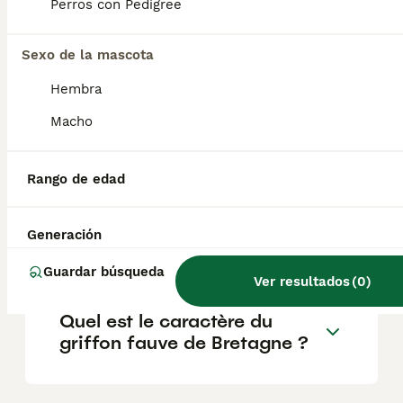
Basset Fauve de Bretagne se lleva bien con
Perros con Pedigree
los niños y otras mascotas . No son perros
guardianes propiamente dichos, pero sí
Sexo de la mascota
avisarán de la presencia de extraños en la
puerta.
Hembra
Macho
¿Son fáciles de entrenar los
Griffon fauves?
Rango de edad
¿Qué tamaño tiene un
Generación
Basset fauve de bretagne?
Guardar búsqueda
Ver resultados
(
0
)
Quel est le caractère du
griffon fauve de Bretagne ?