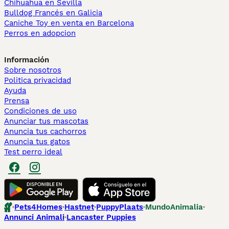
Chihuahua en Sevilla
Bulldog Francés en Galicia
Caniche Toy en venta en Barcelona
Perros en adopcion
Información
Sobre nosotros
Politica privacidad
Ayuda
Prensa
Condiciones de uso
Anunciar tus mascotas
Anuncia tus cachorros
Anuncia tus gatos
Test perro ideal
Pets4Homes
Hastnet
PuppyPlaats
MundoAnimalia
Annunci Animali
Lancaster Puppies