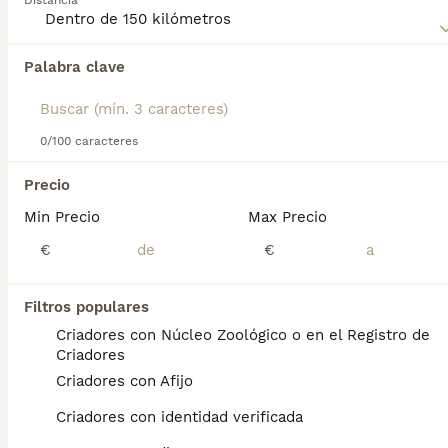
Distancia
información sobre esta raza de perro.
Palabra clave
Encontramos 0 Münsterlander Grande
Cachorros en venta en Tarragona, Tarragona.
Si deseas exactamente esta búsqueda guarda tu 
búsqueda y espera el resultado perfecto:
0/100 caracteres
Guardar búsqueda
Precio
Min Precio
Max Precio
Preguntas frecuentes
€
€
Filtros populares
¿Cómo es un perro Gran
Criadores con Núcleo Zoológico o en el Registro de
Danés?
Criadores
Criadores con Afijo
Aspecto del gran danés Pese a su
constitución musculosa y fuerte, tiene una
Criadores con identidad verificada
expresión amable y un deseo genuino de