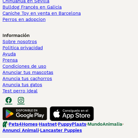
Chihuahua en Sevilla
Bulldog Francés en Galicia
Caniche Toy en venta en Barcelona
Perros en adopcion
Información
Sobre nosotros
Politica privacidad
Ayuda
Prensa
Condiciones de uso
Anunciar tus mascotas
Anuncia tus cachorros
Anuncia tus gatos
Test perro ideal
Pets4Homes
Hastnet
PuppyPlaats
MundoAnimalia
Annunci Animali
Lancaster Puppies