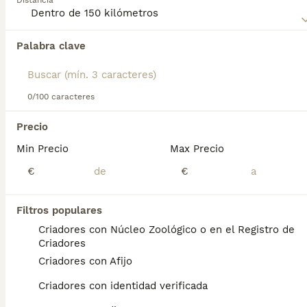
Distancia
información sobre esta raza de perro.
Palabra clave
Encontramos 0 Münsterlander Grande
Cachorros en venta en San Martín de
Montalbán, Toledo.
Si deseas exactamente esta búsqueda guarda tu 
0/100 caracteres
búsqueda y espera el resultado perfecto:
Precio
Guardar búsqueda
Min Precio
Max Precio
€
€
Preguntas frecuentes
Filtros populares
Criadores con Núcleo Zoológico o en el Registro de
¿Cómo es un perro Gran
Criadores
Danés?
Criadores con Afijo
Aspecto del gran danés Pese a su
Criadores con identidad verificada
constitución musculosa y fuerte, tiene una