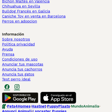
Bichón Maltés en València
Chihuahua en Sevilla
Bulldog Francés en Galicia
Caniche Toy en venta en Barcelona
Perros en adopcion
Información
Sobre nosotros
Politica privacidad
Ayuda
Prensa
Condiciones de uso
Anunciar tus mascotas
Anuncia tus cachorros
Anuncia tus gatos
Test perro ideal
Pets4Homes
Hastnet
PuppyPlaats
MundoAnimalia
Annunci Animali
Lancaster Puppies