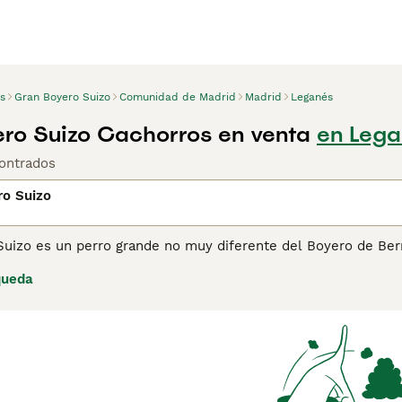
s
Gran Boyero Suizo
Comunidad de Madrid
Madrid
Leganés
ro Suizo Cachorros en venta
en Lega
ontrados
ro Suizo
Suizo es un perro grande no muy diferente del Boyero de Ber
r tener una disposición tranquila y confiable que se combina
queda
ro muy apreciado en su Suiza natal por ser una buena mascota
reando excelentes ejemplares. Estos hermosos y grandes per
ares de muchas personas aquí y en otras partes del mundo.
ina de consejos de compra de Gran Boyero Suizo
para obtener