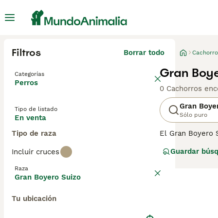
Filtros
Borrar todo
Cachorro
Gran Boye
Categorías
Perros
0 Cachorros enc
Gran Boye
Tipo de listado
Sólo puro
En venta
Tipo de raza
El Gran Boyero 
Son conocidos po
Guardar bús
Incluir cruces
Suizo es un per
de esta raza, c
Raza
corazones y hog
Gran Boyero Suizo
Lee nuestra
pág
Tu ubicación