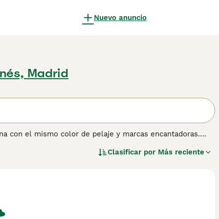
Nuevo anuncio
nés, Madrid
na con el mismo color de pelaje y marcas encantadoras.
 con la voluntad de complacer. Hoy en día, el Gran Boyero
Clasificar por
Más reciente
 familiar, y en España van surgiendo más y más criadores
ros están comenzando a encontrar su camino en los
 información sobre esta raza de perro.