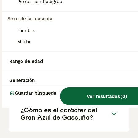
noble, alargada y orejas pendulares. Tiene
Perros con Pedigree
un manto azul muy característico creado por
el moteado negro sobre el fondo blanco. Los
Sexo de la mascota
machos adultos miden entre 64 y 70 cm y
las hembras, 60.
Hembra
Macho
¿Qué causa la piel azulada
en los perros?
Rango de edad
¿Cuáles son las clases de
Generación
azul de gascuña?
Guardar búsqueda
Ver resultados
(
0
)
¿Cómo es el carácter del
Gran Azul de Gascuña?