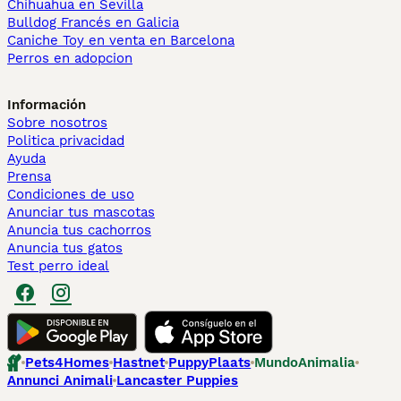
Chihuahua en Sevilla
Bulldog Francés en Galicia
Caniche Toy en venta en Barcelona
Perros en adopcion
Información
Sobre nosotros
Politica privacidad
Ayuda
Prensa
Condiciones de uso
Anunciar tus mascotas
Anuncia tus cachorros
Anuncia tus gatos
Test perro ideal
Pets4Homes
Hastnet
PuppyPlaats
MundoAnimalia
Annunci Animali
Lancaster Puppies