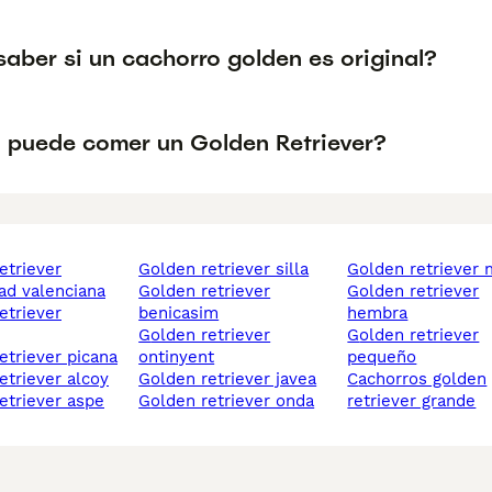
aber si un cachorro golden es original?
 puede comer un Golden Retriever?
golden retriever silla
golden retriever
d valenciana
golden retriever
golden retriever
benicasim
hembra
golden retriever
golden retriever
retriever picana
ontinyent
pequeño
retriever alcoy
golden retriever javea
cachorros golden
retriever aspe
golden retriever onda
retriever grande