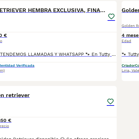
PRO
🏆 GOLDEN RETRIEVER HEMBRA EXCLUSIVA, FINANCIACIÓN
Golden
Golden Re
0 €
4 mese
io
Edad
34 672 515 514 ATENDEMOS LLAMADAS Y WHATSAPP 🐾 En Tutty Pets Love trabajamos con pasión y responsabilidad para ofrecerte compañeros de vida sanos, equilibrados y con todas las garantías. Te garantizamos: ✅ Vacunas correspondientes a su edad. ✅ Cartilla veterinaria. ✅ Desparasitación interna y externa. ✅ Pasaporte y microchip. ✅ Garantías víricas y congénitas. ✅ Contrato de compraventa sellado por la empresa. ✅ Envíos a toda la península (según kilometraje). ✅ Financiación a medida de 6 a 48 meses, con y sin intereses. 💕 Listo para encontrar una familia que le quiera para toda la vida. 📩 Solicita más información sin compromiso. 🐶 Tutty Pets love ,donde nacen grandes compañeros. 34 672 515 514 ATENDEMOS LLAMADAS Y WHATSAPP 🐾
dentidad Verificada
Criador
Co
km)
Liria
,
Val
5
n retriever
850 €
recio