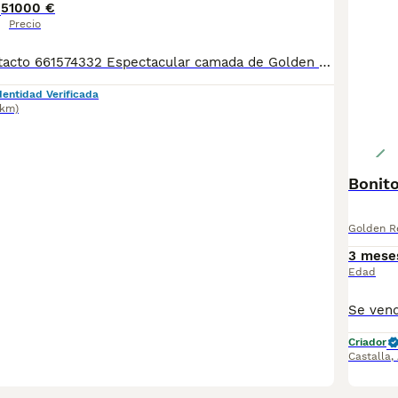
5
1000 €
Precio
Telefono de contacto 661574332 Espectacular camada de Golden Retriever. Padres con excelente pedigree LOE. Se entregan con vacunacion y desparasitacion al dia, cartilla sanitaria, pasaporte y microchip. Hacemos contrato de reserva y contrato de compraventa. Entregamos los cachorros con una garantia virica de 7 dias y una garantia congenita de 1 año, todo por escrito. Posibilidad de venir a verlos sin compromiso.
dentidad Verificada
9km)
Bonit
Golden Re
3 mese
Edad
Criador
Castalla
,
1