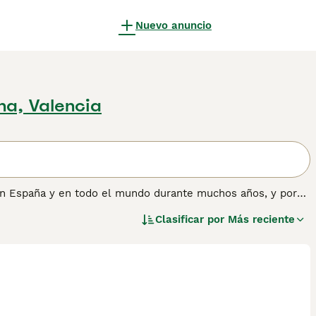
Nuevo anuncio
na, Valencia
en España y en todo el mundo durante muchos años, y por
ila que, combinada con su inteligencia y capacidad de
Clasificar por
Más reciente
. Muchos Golden Retrievers todavía se ven en el campo
información sobre esta raza de perro.