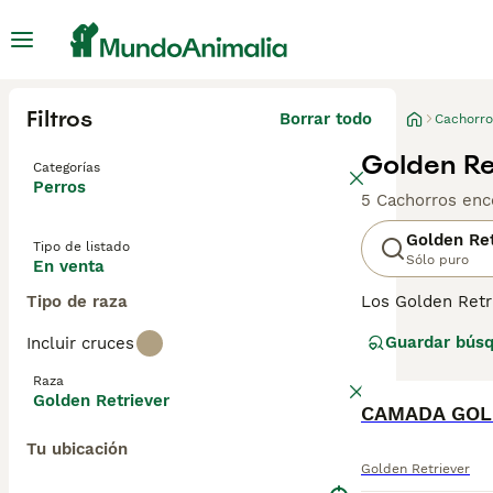
Filtros
Borrar todo
Cachorro
Golden Re
Categorías
Perros
5 Cachorros enc
Golden Ret
Tipo de listado
Sólo puro
En venta
Tipo de raza
Los Golden Retr
una buena razón
Guardar bús
Incluir cruces
entrenamiento, 
porque son muy 
Raza
Golden Retriever
Lee nuestra
CAMADA GOL
pág
Tu ubicación
Golden Retriever