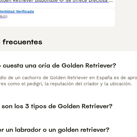
🐶 Camada de Golden Retriever disponible 🐶 Se ofrece preciosa camada de Golden Retriever, criados en un entorno familiar con mucho cariño y perfectamente socializados. Los cachorros se entregarán: * ✅ Desparasitados. * ✅ Con las vacunas correspondientes a su edad. * ✅ Revisados por veterinario. * ✅ Con cartilla sanitaria. Son perros de excelente carácter: cariñosos, inteligentes, muy sociables y perfectos para familias con niños o para personas que buscan un compañero fiel. Los padres son Golden Retriever de pura raza, sanos y con un carácter excepcional. Se pueden enviar fotos y vídeos tanto de los cachorros como de los progenitores. 📍 Disponibles para reservar. 📅 Entrega a partir de las 8 semanas de edad. 📩 Para más información, fotos, vídeos o precio, no dudes en contactar por mensaje privado.
dentidad Verificada
9km)
 frecuentes
 cuesta una cría de Golden Retriever?
dio de un cachorro de Golden Retriever en España es de apr
es como el pedigrí, la reputación del criador y la ubicación.
son los 3 tipos de Golden Retriever?
r un labrador o un golden retriever?