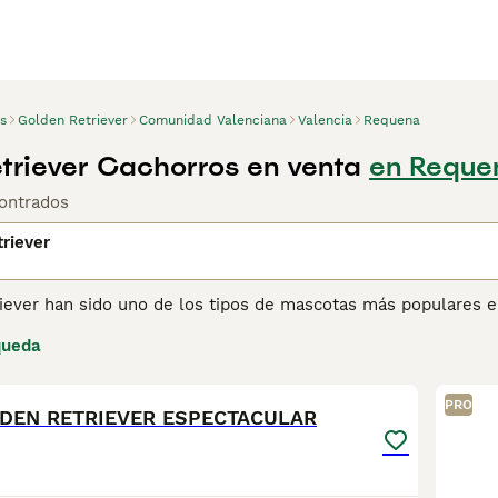
s
Golden Retriever
Comunidad Valenciana
Valencia
Requena
triever Cachorros en venta
en Reque
ontrados
riever
iever han sido uno de los tipos de mascotas más populares 
. Estos perros tienen una naturaleza maravillosamente tranqu
queda
los convierte en la elección perfecta como perros de familia
13
1
apreciados por sus habilidades de trabajo.
PRO
DEN RETRIEVER ESPECTACULAR
ina de consejos de compra de Golden Retriever
para obtener 