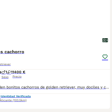
2
os cachorro
triever
s
1
1
1400 €
Precio
Sexo
Se venden bonitos cachorros de golden retriever, muy dociles y cariñosos. Se entregan con todas las vacunas, chip y pasaporte.
Identidad Verificada
Alicante
(103.5km)
1