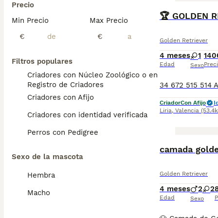
Precio
Min Precio
Max Precio
€
€
Golden Retriever
4 meses
1
140
Filtros populares
Edad
Prec
Sexo
Criadores con Núcleo Zoológico o en el
Registro de Criadores
Criadores con Afijo
Criador
Con Afijo
I
Liria
,
Valencia
(53.4
Criadores con identidad verificada
Perros con Pedigree
camada golde
Sexo de la mascota
Golden Retriever
Hembra
4 meses
2
2
Macho
Edad
P
Sexo