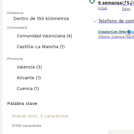
6 semanas
5
Edad
Sexo
Distancia
Comunidad
Criador
Con Afijo
I
Comunidad Valenciana (4)
Víllora
,
Cuenca
(49.
Castilla-La Mancha (1)
Provincia
Valencia (3)
Alicante (1)
Cuenca (1)
Palabra clave
0/100 caracteres