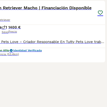
 Retriever Macho | Financiación Disponible
triever
s
1
1400 €
Precio
Sexo
🐾 Tutty Pets Love – Criador Responsable En Tutty Pets Love trabajamos con pasión y responsabilidad para ofrecer cachorros sanos, equilibrados y con todas las garantías. Tu cachorro se entrega con: ✅ Vacunas correspondientes a su edad. ✅ Cartilla veterinaria. ✅ Desparasitación interna y externa. ✅ Pasaporte y microchip. ✅ Garantías víricas y congénitas. ✅ Contrato de compraventa sellado por la empresa. ✅ Envíos a toda la península (según kilometraje). ✅ Financiación personalizada de 6 a 48 meses, con y sin intereses. 💳 Financiación disponible. Consulta cómodas cuotas adaptadas a tus necesidades. 🌐 www.tuttypetslove.es 📩 Solicita fotos, vídeos e información sin compromiso. 🐶 Tutty Pets Love, donde nacen grandes compañeros.
n Afijo
Identidad Verificada
encia
(53.4km)