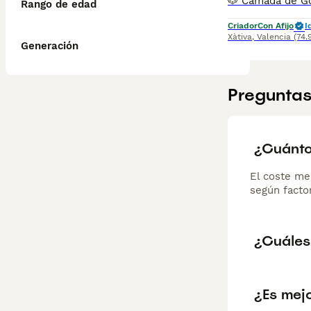
Rango de edad
Criador
Con Afijo
I
Xàtiva
,
Valencia
(74.
Generación
Preguntas
¿Cuánto
El coste me
según factor
¿Cuáles 
¿Es mejo