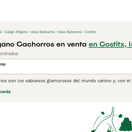
s
Galgo Afgano
Islas Baleares
Islas Baleares
Costitx
gano Cachorros en venta
en Costitx, 
ontrados
ano
nos son los sabuesos glamurosos del mundo canino y, con el 
 mundo. La raza apareció por primera vez en el Reino Unido a
queda
xposición canina en Crystal Palace en 1907. El Galgo Afgano
y orgulloso con aire noble.
ina de consejos de compra de Galgo Afgano
para obtener info