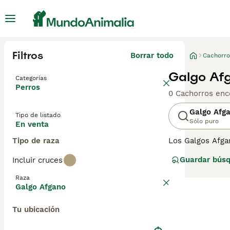
Filtros
Borrar todo
Cachorro
Galgo Af
Categorías
Perros
0 Cachorros enc
Galgo Afg
Tipo de listado
Sólo puro
En venta
Tipo de raza
Los Galgos Afga
reconocibles del
Guardar bús
Incluir cruces
Zardin ganó la e
perro digno y mu
Raza
Galgo Afgano
Lee nuestra
pág
Tu ubicación