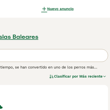
Nuevo anuncio
Islas Baleares
tiempo, se han convertido en uno de los perros más
 principios del siglo XX, cuando un Galgo Afgano llamado
Clasificar por
Más reciente
 a menudo se conoce como el "Rey de los perros" y es un
rmación sobre esta raza de perro.